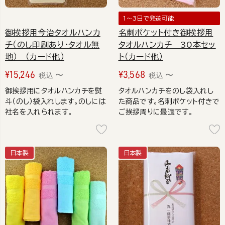
1～3日で発送可能
御挨拶用今治タオルハンカ
名刺ポケット付き御挨拶用
チ（のし印刷あり・タオル無
タオルハンカチ 30本セッ
地） （カード他）
ト（カード他）
¥
15,246
¥
3,568
〜
〜
税込
税込
御挨拶用にタオルハンカチを熨
タオルハンカチをのし袋入れし
斗（のし）袋入れします。のしには
た商品です。名刺ポケット付きで
社名を入れられます。
ご挨拶周りに最適です。
日本製
日本製