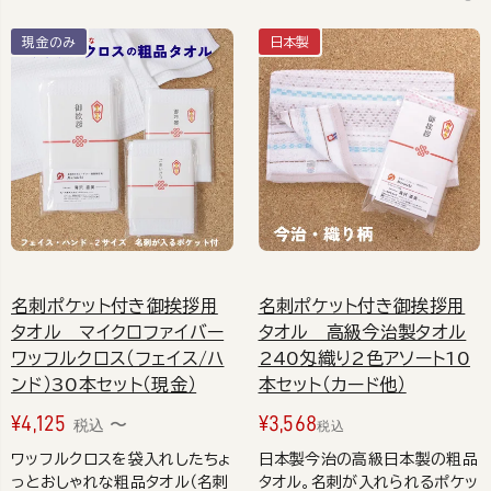
現金のみ
日本製
名刺ポケット付き御挨拶用
名刺ポケット付き御挨拶用
タオル マイクロファイバー
タオル 高級今治製タオル
ワッフルクロス（フェイス/ハ
240匁織り2色アソート10
ンド）30本セット（現金）
本セット（カード他）
¥
4,125
¥
3,568
〜
税込
税込
ワッフルクロスを袋入れしたちょ
日本製今治の高級日本製の粗品
っとおしゃれな粗品タオル（名刺
タオル。名刺が入れられるポケッ