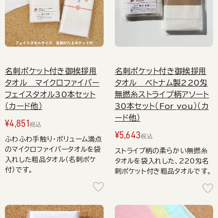
名刺ポケット付き御挨拶用
名刺ポケット付き御挨拶用
タオル マイクロファイバー
タオル ベトナム製220匁
フェイスタオル30本セット
無撚糸ストライプ柄アソート
（カード他）
30本セット（For you）（カ
ード他）
¥
4,851
税込
¥
5,643
税込
ふわふわ手触り・ボリューム満点
のマイクロファイバータオルを袋
ストライプ柄の柔らかい無撚糸
入れした粗品タオル（名刺ポケ
タオルを袋入れした、220匁名
付）です。
刺ポケット付き粗品タオルです。