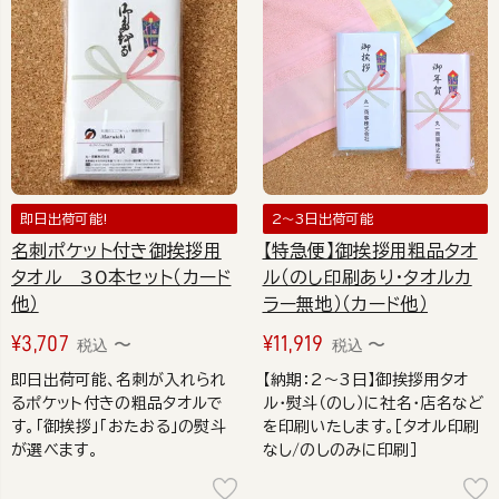
即日出荷可能!
2～3日出荷可能
名刺ポケット付き御挨拶用
【特急便】御挨拶用粗品タオ
タオル 30本セット（カード
ル（のし印刷あり・タオルカ
他）
ラー無地）（カード他）
¥
3,707
¥
11,919
〜
〜
税込
税込
即日出荷可能、名刺が入れられ
【納期：2～3日】御挨拶用タオ
るポケット付きの粗品タオルで
ル・熨斗（のし）に社名・店名など
す。「御挨拶」「おたおる」の熨斗
を印刷いたします。［タオル印刷
が選べます。
なし/のしのみに印刷］