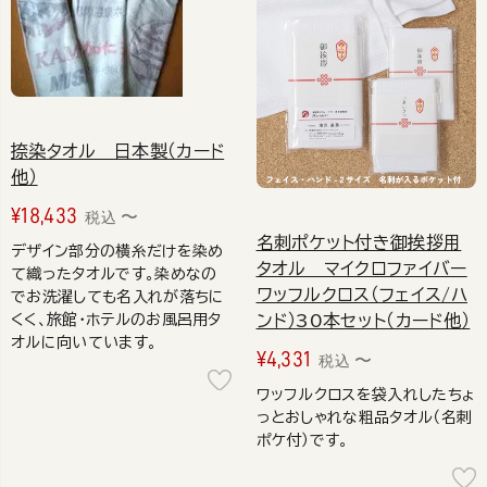
捺染タオル 日本製（カード
他）
¥
18,433
〜
税込
名刺ポケット付き御挨拶用
デザイン部分の横糸だけを染め
タオル マイクロファイバー
て織ったタオルです。染めなの
ワッフルクロス（フェイス/ハ
でお洗濯しても名入れが落ちに
くく、旅館・ホテルのお風呂用タ
ンド）30本セット（カード他）
オルに向いています。
¥
4,331
〜
税込
ワッフルクロスを袋入れしたちょ
っとおしゃれな粗品タオル（名刺
ポケ付）です。