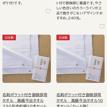
ポケ付）です。
ト付で御挨拶に最適です。やさ
しい色合いのカラーラインが上
品で飽きがこないデザインでお
すすめ。240匁。
日本製
日本製
名刺ポケット付き御挨拶用
名刺ポケット付き御挨拶用
タオル 高級今治タオル
タオル 高級今治タオル10
230匁市松柄10本セット
本セット（カード他）