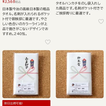
¥
3,568
税込
タオルハンカチをのし袋入れし
た商品です。名刺ポケット付きで
日本製今治の高級日本製の粗品
ご挨拶周りに最適です。
タオル。名刺が入れられるポケッ
ト付で御挨拶に最適です。やさ
しい色合いのカラーラインが上
品で飽きがこないデザインでお
すすめ。240匁。
即日出荷可能!