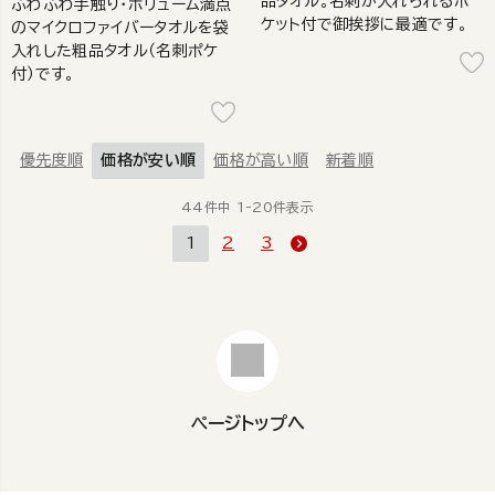
品タオル。名刺が入れられるポ
ふわふわ手触り・ボリューム満点
ケット付で御挨拶に最適です。
のマイクロファイバータオルを袋
入れした粗品タオル（名刺ポケ
付）です。
優先度順
価格が安い順
価格が高い順
新着順
44
件中
1
-
20
件表示
1
2
3
ページトップへ