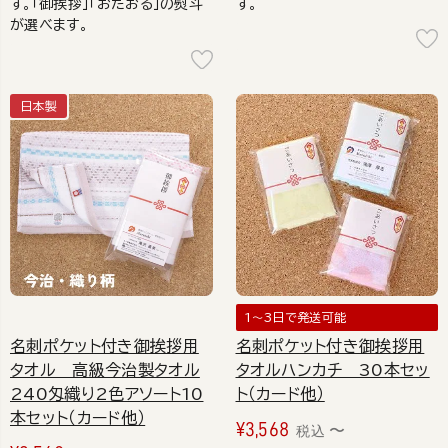
す。「御挨拶」「おたおる」の熨斗
す。
が選べます。
日本製
1～3日で発送可能
名刺ポケット付き御挨拶用
名刺ポケット付き御挨拶用
タオル 高級今治製タオル
タオルハンカチ 30本セッ
240匁織り2色アソート10
ト（カード他）
本セット（カード他）
¥
3,568
〜
税込