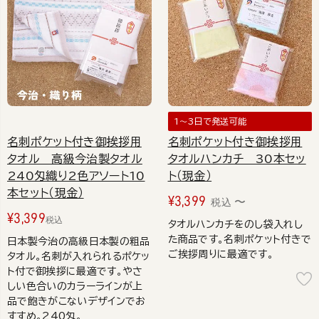
1～3日で発送可能
名刺ポケット付き御挨拶用
名刺ポケット付き御挨拶用
タオル 高級今治製タオル
タオルハンカチ 30本セッ
240匁織り2色アソート10
ト（現金）
本セット（現金）
¥
3,399
〜
税込
¥
3,399
税込
タオルハンカチをのし袋入れし
た商品です。名刺ポケット付きで
日本製今治の高級日本製の粗品
ご挨拶周りに最適です。
タオル。名刺が入れられるポケッ
ト付で御挨拶に最適です。やさ
しい色合いのカラーラインが上
品で飽きがこないデザインでお
すすめ。240匁。