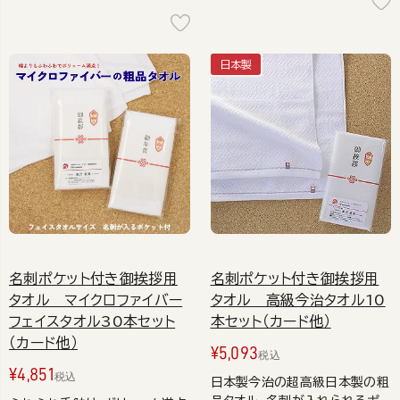
日本製
名刺ポケット付き御挨拶用
名刺ポケット付き御挨拶用
タオル マイクロファイバー
タオル 高級今治タオル10
フェイスタオル30本セット
本セット（カード他）
（カード他）
¥
5,093
税込
¥
4,851
税込
日本製今治の超高級日本製の粗