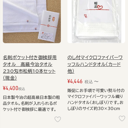
名刺ポケット付き御挨拶用
のし付マイクロファイバーワ
タオル 高級今治タオル
ッフルハンドタオル（カード
230匁市松柄10本セット
他）
（現金）
¥
4,446
〜
税込
¥
4,400
税込
販促にお手頃で可愛い熨斗付の
マイクロファイバーワッフル織り
日本製今治の超高級日本製の粗
ハンドタオル（おしぼり）です。お
品タオル。名刺が入れられるポ
しぼりのサイズ約30×30cm
ケット付で御挨拶に最適です。