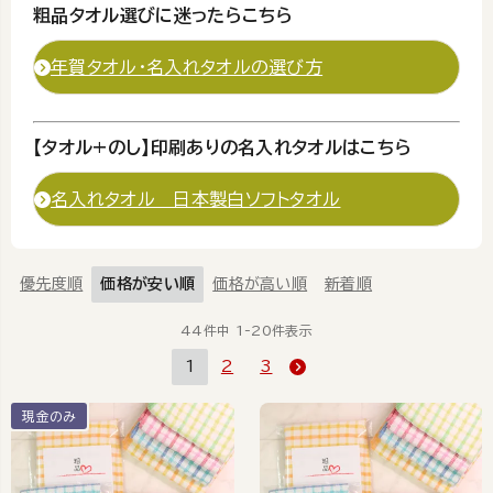
粗品タオル選びに迷ったらこちら
年賀タオル・名入れタオルの選び方
【タオル+のし】印刷ありの名入れタオルはこちら
名入れタオル 日本製白ソフトタオル
優先度順
価格が安い順
価格が高い順
新着順
44
件中
1
-
20
件表示
1
2
3
現金のみ