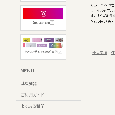
カラーヘムの
フェイスタオル
す。サイズ約34
ヘム5色。（色ア
Instagram
タオル・手ぬぐい製作事例
優先度順
価
MENU
基礎知識
ご利用ガイド
よくある質問