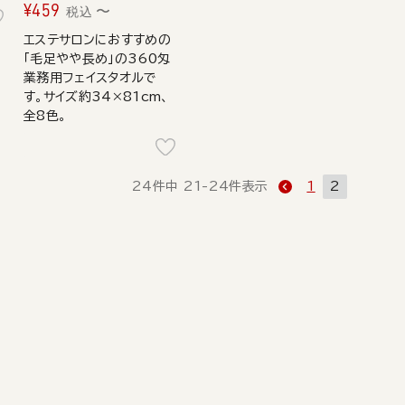
¥
459
〜
税込
エステサロンにおすすめの
「毛足やや長め」の360匁
業務用フェイスタオルで
す。サイズ約34×81cm、
全8色。
24
件中
21
-
24
件表示
1
2