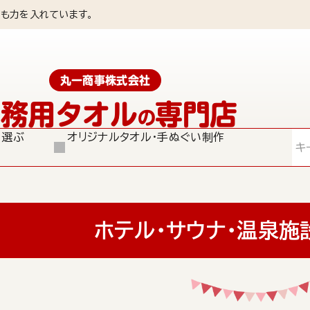
も力を入れています。
丸一商事株式会社
業務用タオル
専門店
の
ら選ぶ
オリジナルタオル・手ぬぐい制作
検索
ホテル･サウナ･温泉施