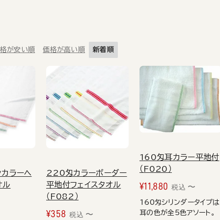
格が安い順
価格が高い順
新着順
160匁耳カラー平地付
（F020）
ンカラーヘ
220匁カラーボーダー
オル
平地付フェイスタオル
¥
11,880
〜
税込
（F082）
160匁シリンダータイプは
¥
358
耳の色が全5色アソート。
〜
〜
税込