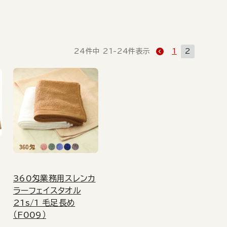
24
件中
21
-
24
件表示
1
2
360匁業務用スレンカ
ラーフェイスタオル
21s/1 毛足長め
（F009）