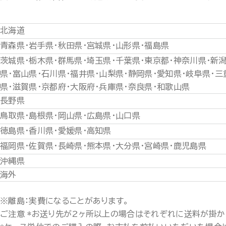
北海道
青森県・岩手県・秋田県・宮城県・山形県・福島県
茨城県・栃木県・群馬県・埼玉県・千葉県・東京都・神奈川県・新
県・富山県・石川県・福井県・山梨県・静岡県・愛知県・岐阜県・三
県・滋賀県・京都府・大阪府・兵庫県・奈良県・和歌山県
長野県
鳥取県・島根県・岡山県・広島県・山口県
徳島県・香川県・愛媛県・高知県
福岡県・佐賀県・長崎県・熊本県・大分県・宮崎県・鹿児島県
沖縄県
海外
※離島：実費になることがあります。
ご注意 *お送り先が2ヶ所以上の場合はそれぞれに送料が掛か