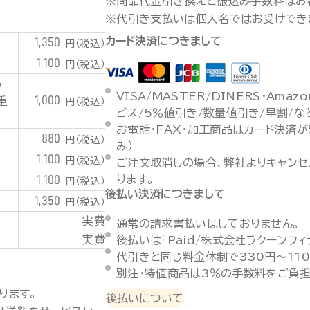
※商品代金引き換えと振込み手数料はお
※代引き支払いは個人名ではお受けでき
カード決済につきまして
1,350
円（税込）
1,100
円（税込）
潟
VISA/MASTER/DINERS・Ama
1,000
重
円（税込）
ビス/5％値引き/数量値引き/早割/
お電話・FAX・加工商品はカード決済
880
円（税込）
み）
1,100
円（税込）
ご注文取消しの場合、弊社よりキャンセ
1,100
ります。
円（税込）
後払い決済につきまして
1,350
円（税込）
実費
通常の請求書払いはしておりません。
実費
後払いは「Paid/株式会社ラクーンフ
代引きと同じ料金体制で330円～11
別注・特値商品は3％の手数料をご負担
ります。
後払いについて