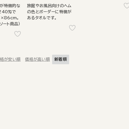
色が特徴的な
旅館やお風呂向けのヘム
240匁で
の色とボーダーに特徴が
×86cm。
あるタオルです。
ソート商品）
格が安い順
価格が高い順
新着順