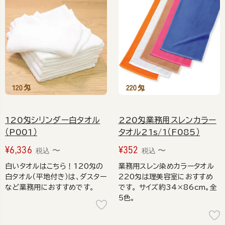
120匁シリンダー白タオル
220匁業務用スレンカラー
（P001）
タオル21s/1（F085）
¥
6,336
¥
352
〜
〜
税込
税込
白いタオルはこちら！120匁の
業務用スレン染めカラータオル
白タオル（平地付き）は、ダスター
220匁は理美容室におすすめ
など業務用におすすめです。
です。 サイズ約34×86cm。全
5色。