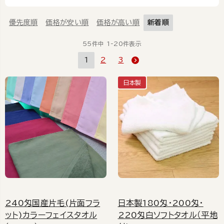
優先度順
価格が安い順
価格が高い順
新着順
55
件中
1
-
20
件表示
1
2
3
日本製
240匁国産片毛(片面フラ
日本製180匁・200匁・
ット)カラーフェイスタオル
220匁白ソフトタオル（平地