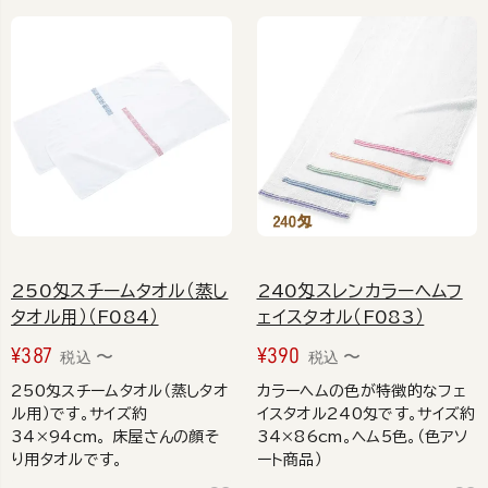
250匁スチームタオル（蒸し
240匁スレンカラーヘムフ
タオル用）（F084）
ェイスタオル（F083）
¥
387
¥
390
〜
〜
税込
税込
250匁スチームタオル（蒸しタオ
カラーヘムの色が特徴的なフェ
ル用）です。サイズ約
イスタオル240匁です。サイズ約
34×94cm。 床屋さんの顔そ
34×86cm。ヘム5色。（色アソ
り用タオルです。
ート商品）