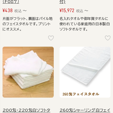
（F087）
付)
¥
438
¥
15,972
〜
〜
税込
税込
片面がフラット、裏面はパイル地
名入れタオルや御年賀タオルに
のフェイスタオルです。プリント
使われている家庭用の日本製白
にオススメ。
ソフトタオルです。
200匁・220匁白ソフトタ
260匁シャーリング白フェイ