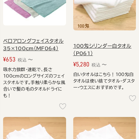
ベロアロングフェイスタオル
100匁シリンダー白タオル
35×100cm（MF064）
（P061）
¥
653
〜
税込
¥
5,280
〜
税込
吸水力抜群・速乾で、長さ
白いタオルはこちら！100匁白
100cmのロングサイズのフェイ
タオルは使い捨てタオル・ダスタ
スタオルです。手触り柔らかな風
ー・ウエスにおすすめです。
合いで髪の毛のタオルドライに
も！