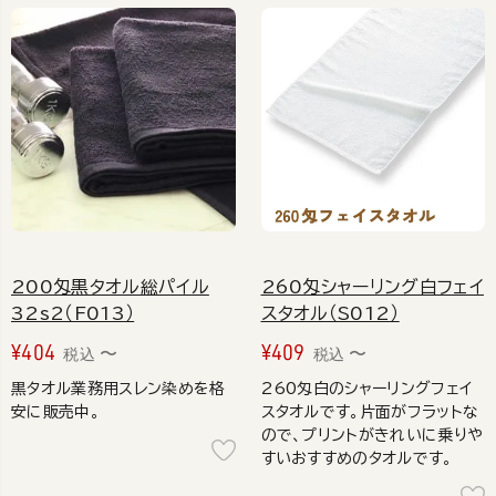
200匁黒タオル総パイル
260匁シャーリング白フェイ
32s2（F013）
スタオル（S012）
¥
404
¥
409
〜
〜
税込
税込
黒タオル業務用スレン染めを格
260匁白のシャーリングフェイ
安に販売中。
スタオルです。片面がフラットな
ので、プリントがきれいに乗りや
すいおすすめのタオルです。