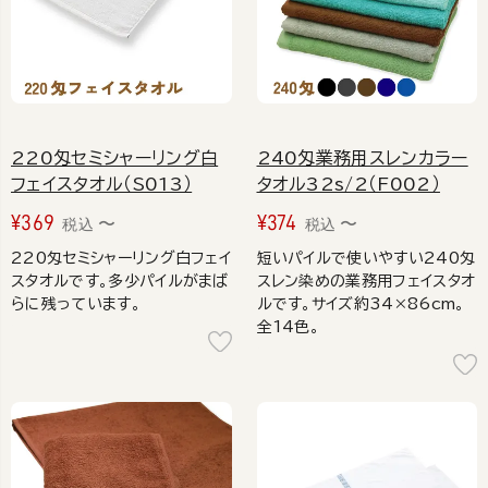
220匁セミシャーリング白
240匁業務用スレンカラー
フェイスタオル（S013）
タオル32s/2（F002）
¥
369
¥
374
〜
〜
税込
税込
220匁セミシャーリング白フェイ
短いパイルで使いやすい240匁
スタオルです。多少パイルがまば
スレン染めの業務用フェイスタオ
らに残っています。
ルです。サイズ約34×86cm。
全14色。