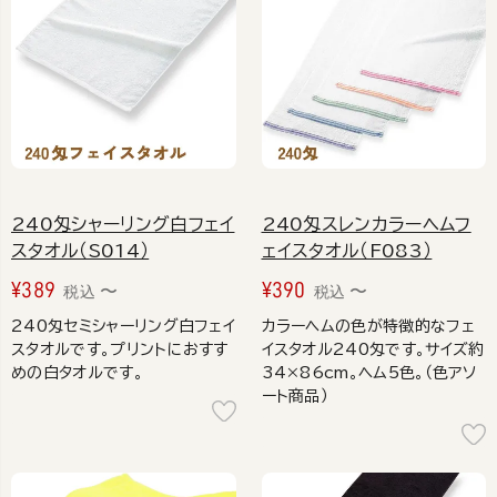
240匁シャーリング白フェイ
240匁スレンカラーヘムフ
スタオル（S014）
ェイスタオル（F083）
¥
389
¥
390
〜
〜
税込
税込
240匁セミシャーリング白フェイ
カラーヘムの色が特徴的なフェ
スタオルです。プリントにおすす
イスタオル240匁です。サイズ約
めの白タオルです。
34×86cm。ヘム5色。（色アソ
ート商品）