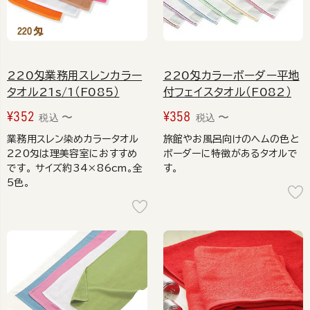
220匁業務用スレンカラー
220匁カラーボーダー平地
タオル21s/1（F085）
付フェイスタオル（F082）
¥
352
¥
358
〜
〜
税込
税込
業務用スレン染めカラータオル
旅館やお風呂向けのヘムの色と
220匁は理美容室におすすめ
ボーダーに特徴があるタオルで
です。 サイズ約34×86cm。全
す。
5色。