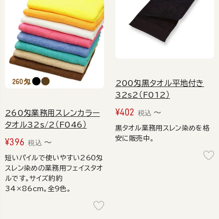
200匁黒タオル平地付き
32s2（F012）
¥
402
260匁業務用スレンカラー
〜
税込
タオル32s/2（F046）
黒タオル業務用スレン染めを格
安に販売中。
¥
396
〜
税込
短いパイルで使いやすい260匁
スレン染めの業務用フェイスタオ
ルです。サイズ約約
34×86cm。全9色。