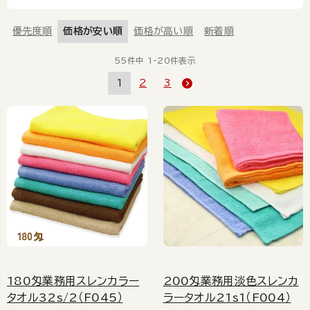
優先度順
価格が安い順
価格が高い順
新着順
55
件中
1
-
20
件表示
1
2
3
180匁業務用スレンカラー
200匁業務用淡色スレンカ
タオル32s/2（F045）
ラータオル21s1（F004）