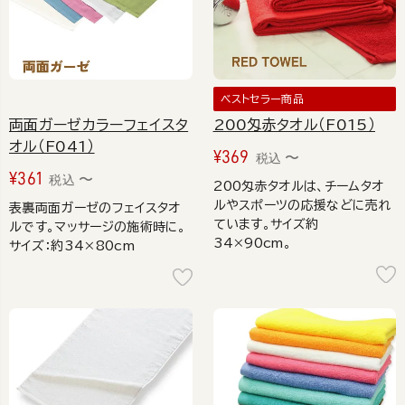
ベストセラー商品
両面ガーゼカラーフェイスタ
200匁赤タオル（F015）
オル（F041）
¥
369
〜
税込
¥
361
〜
税込
200匁赤タオルは、チームタオ
ルやスポーツの応援などに売れ
表裏両面ガーゼのフェイスタオ
ています。サイズ約
ルです。マッサージの施術時に。
34×90cm。
サイズ：約34×80cm