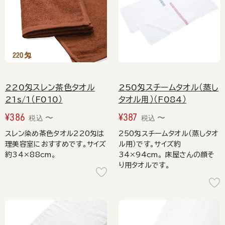
220匁スレン茶色タオル
250匁スチームタオル（蒸し
21s/1（F010）
タオル用）（F084）
¥
386
¥
387
〜
〜
税込
税込
スレン染め茶色タオル220匁は
250匁スチームタオル（蒸しタオ
理美容室におすすめです。サイズ
ル用）です。サイズ約
約34×88cm。
34×94cm。 床屋さんの顔そ
り用タオルです。