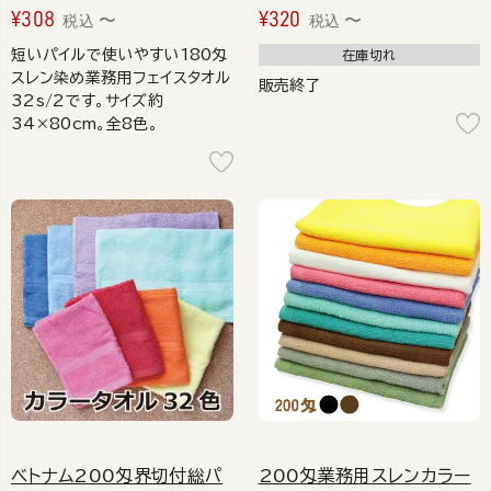
¥
308
¥
320
〜
〜
税込
税込
短いパイルで使いやすい180匁
在庫切れ
スレン染め業務用フェイスタオル
販売終了
32s/2です。サイズ約
34×80cm。全8色。
ベトナム200匁界切付総パ
200匁業務用スレンカラー