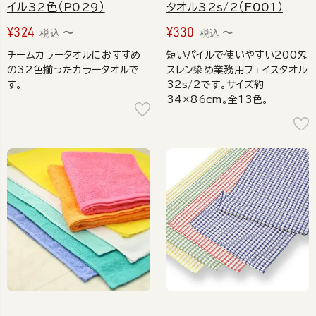
イル32色（P029）
タオル32s/2（F001）
¥
324
¥
330
〜
〜
税込
税込
チームカラータオルにおすすめ
短いパイルで使いやすい200匁
の32色揃ったカラータオルで
スレン染め業務用フェイスタオル
す。
32s/2です。サイズ約
34×86cm。全13色。