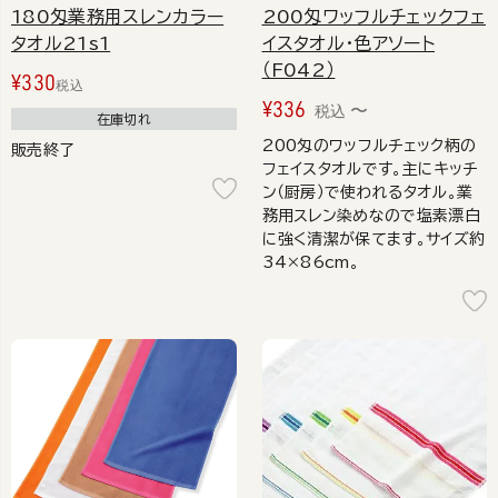
180匁業務用スレンカラー
200匁ワッフルチェックフェ
タオル21s1
イスタオル・色アソート
（F042）
¥
330
税込
¥
336
〜
税込
在庫切れ
200匁のワッフルチェック柄の
販売終了
フェイスタオルです。主にキッチ
ン（厨房）で使われるタオル。業
務用スレン染めなので塩素漂白
に強く清潔が保てます。サイズ約
34×86cm。