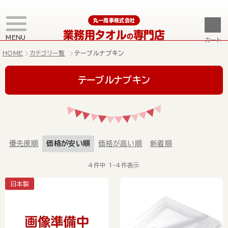
丸一商事株式会社
業務用タオル
専門店
の
MENU
カート
HOME
カテゴリ一覧
テーブルナプキン
テーブルナプキン
優先度順
価格が安い順
価格が高い順
新着順
4
件中
1
-
4
件表示
日本製