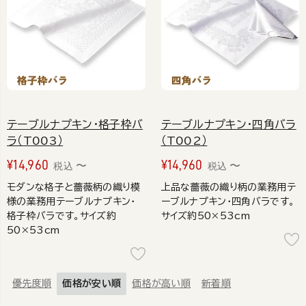
テーブルナプキン・格子枠バ
テーブルナプキン・四角バラ
ラ（T003）
（T002）
¥
14,960
¥
14,960
〜
〜
税込
税込
モダンな格子と薔薇柄の織り模
上品な薔薇の織り柄の業務用テ
様の業務用テーブルナプキン・
ーブルナプキン・四角バラです。
格子枠バラです。サイズ約
サイズ約50×53cm
50×53cm
優先度順
価格が安い順
価格が高い順
新着順