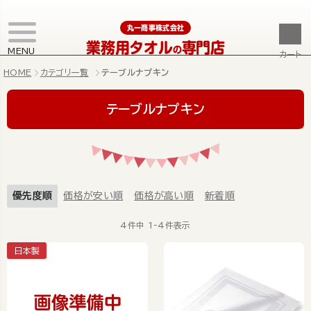
丸一商事株式会社
業務用タオル
専門店
の
MENU
カート
HOME
カテゴリ一覧
テーブルナプキン
テーブルナプキン
優先度順
価格が安い順
価格が高い順
新着順
4
件中
1
-
4
件表示
日本製