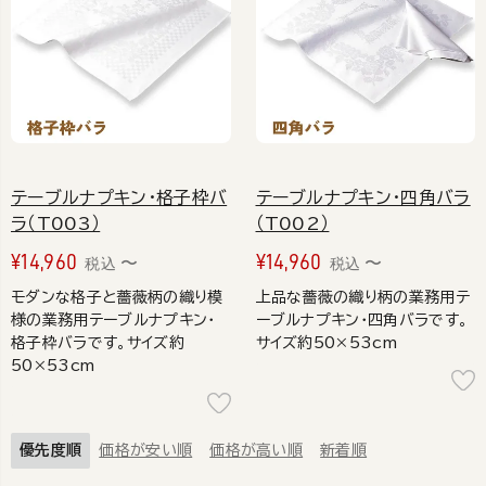
テーブルナプキン・格子枠バ
テーブルナプキン・四角バラ
ラ（T003）
（T002）
¥
14,960
¥
14,960
〜
〜
税込
税込
モダンな格子と薔薇柄の織り模
上品な薔薇の織り柄の業務用テ
様の業務用テーブルナプキン・
ーブルナプキン・四角バラです。
格子枠バラです。サイズ約
サイズ約50×53cm
50×53cm
優先度順
価格が安い順
価格が高い順
新着順