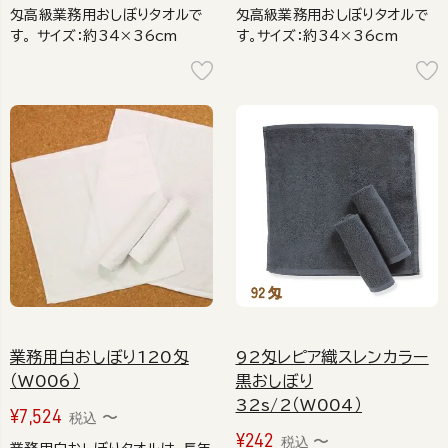
匁高級業務用おしぼりタオルで
匁高級業務用おしぼりタオルで
す。 サイズ：約34×36cm
す。サイズ：約34×36cm
業務用白おしぼり120匁
92匁レピア織スレンカラー
（W006）
黒おしぼり
32s/2（W004）
¥
7,524
〜
税込
¥
242
〜
税込