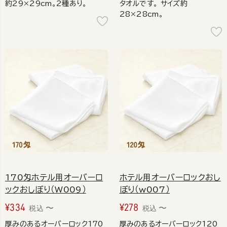
約29×29cm。2種あり。
タオルです。 サイズ約
28×28cm。
170匁ホテル用オーバーロ
ホテル用オーバーロックおし
ックおしぼり（W009）
ぼり（w007）
¥
334
¥
278
〜
〜
税込
税込
厚みのあるオーバーロック170
厚みのあるオーバーロック120