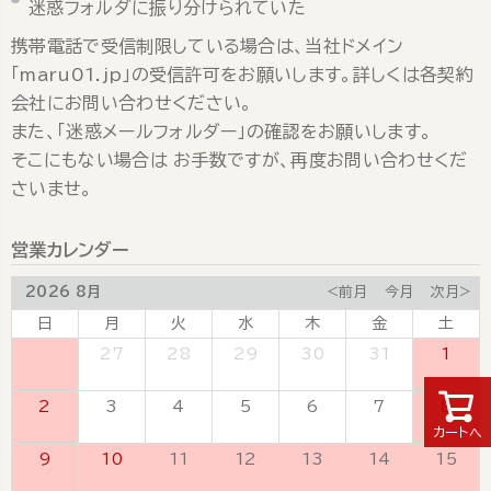
迷惑フォルダに振り分けられていた
携帯電話で受信制限している場合は、当社ドメイン
「maru01.jp」の受信許可をお願いします。詳しくは各契約
会社にお問い合わせください。
また、「迷惑メールフォルダー」の確認をお願いします。
そこにもない場合は お手数ですが、再度お問い合わせくだ
さいませ。
営業カレンダー
2026 8月
<前月
今月
次月>
日
月
火
水
木
金
土
26
27
28
29
30
31
1
2
3
4
5
6
7
8
カートへ
9
10
11
12
13
14
15