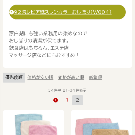
92匁レピア織スレンカラーおしぼり（W004）
漂白剤にも強い業務用の染めなので
おしぼりの清潔が保てます。
飲食店はもちろん、エステ店
マッサージ店などにもおすすめ！
優先度順
価格が安い順
価格が高い順
新着順
34
件中
21
-
34
件表示
1
2