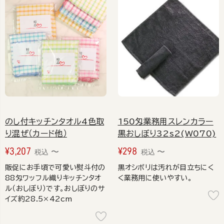
のし付キッチンタオル4色取
150匁業務用スレンカラー
り混ぜ（カード他）
黒おしぼり32s2(W070)
¥
3,207
¥
298
〜
〜
税込
税込
販促にお手頃で可愛い熨斗付の
黒オシボリは汚れが目立ちにく
88匁ワッフル織りキッチンタオ
く業務用に使いやすい。
ル（おしぼり）です。おしぼりのサ
イズ約28.5×42cm