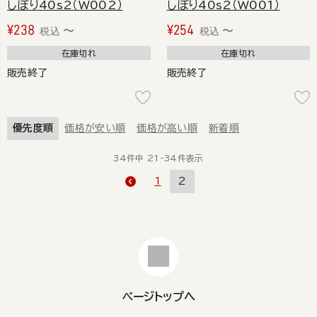
しぼり40s2（W002）
しぼり40s2（W001）
¥
238
¥
254
〜
〜
税込
税込
在庫切れ
在庫切れ
販売終了
販売終了
優先度順
価格が安い順
価格が高い順
新着順
34
件中
21
-
34
件表示
1
2
ページトップへ