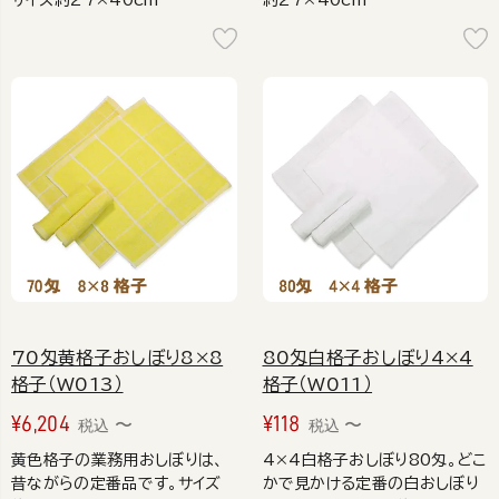
70匁黄格子おしぼり8×8
80匁白格子おしぼり4×4
格子（W013）
格子（W011）
¥
6,204
¥
118
〜
〜
税込
税込
黄色格子の業務用おしぼりは、
4×4白格子おしぼり80匁。どこ
昔ながらの定番品です。サイズ
かで見かける定番の白おしぼり