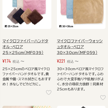
マイクロファイバーハンドタ
マイクロファイバーウォッシ
オル・ベロア
ュタオル・ベロア
25×25cm（MF039）
30×30cm（MF059）
¥
174
¥
221
〜
〜
税込
税込
25×25cmのベロア風マイクロ
30×30cmベロア風マイクロフ
ファイバーハンドタオルです。貴
ァイバーハンドタオルです。ふわ
金属や鏡・スマホ拭きにもおすす
ふわで大変手触りや肌触りがよ
め！水なしでピカピカに。
く、水分の吸収力抜群！同素材
25cmもあります。