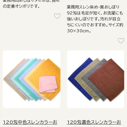
業務用白おしぼりタオルは、長年
の定番オシボリです。
業務用スレン染め・黒おしぼり
92匁は毛足が短く、お洗濯にも
強いおしぼりです。汚れが目立
ちにくいのでおすすめ。サイズ約
30×30cm。
120匁中色スレンカラーお
120匁濃色スレンカラーお