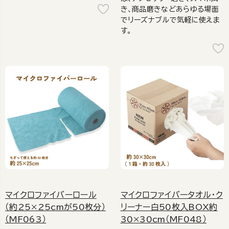
き、商品磨きなどあらゆる場面
でリーズナブルで気軽に使えま
す。
マイクロファイバーロール
マイクロファイバータオル・ク
（約25×25cmが50枚分）
リーナー白50枚入BOX約
（MF063）
30×30cm（MF048）