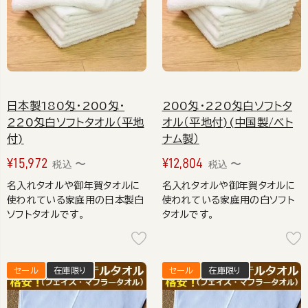
日本製180匁・200匁・
200匁・220匁白ソフトタ
220匁白ソフトタオル（平地
オル（平地付)(中国製/ベト
付)
ナム製）
¥
15,972
¥
12,804
〜
〜
税込
税込
名入れタオルや御年賀タオルに
名入れタオルや御年賀タオルに
使われている家庭用の日本製白
使われている家庭用の白ソフト
ソフトタオルです。
タオルです。
セール
在庫限り
セール
在庫限り