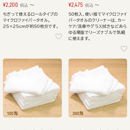
¥
2,200
¥
2,475
〜
〜
税込
税込
ちぎって使えるロールタイプの
50枚入、使い捨てマイクロファイ
マイクロファイバータオル。
バータオルのクリーナーは、カー
25×25cmが約50枚分です。
ケア/洗車やグラス拭きなどあら
ゆる場面でリーズナブルで気軽
に使えます。