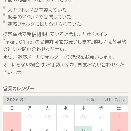
入力アドレスが間違えていた
携帯のアドレスで受信していた
迷惑フォルダに振り分けられていた
携帯電話で受信制限している場合は、当社ドメイン
「maru01.jp」の受信許可をお願いします。詳しくは各契約
会社にお問い合わせください。
また、「迷惑メールフォルダー」の確認をお願いします。
そこにもない場合は お手数ですが、再度お問い合わせくだ
さいませ。
営業カレンダー
2026 8月
<前月
今月
次月>
日
月
火
水
木
金
土
26
27
28
29
30
31
1
2
3
4
5
6
7
8