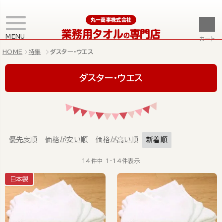
丸一商事株式会社
業務用タオル
専門店
の
MENU
カート
HOME
特集
ダスター・ウエス
ダスター・ウエス
優先度順
価格が安い順
価格が高い順
新着順
14
件中
1
-
14
件表示
日本製