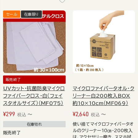
セール
在庫限り
販売終了
UVカット・抗菌防臭マイクロ
マイクロファイバータオル・ク
ファイバークロス・白（フェイ
リーナー白200枚入BOX
スタオルサイズ）（MF075）
約10×10cm（MF069）
¥
299
¥
2,640
〜
〜
税込
税込
使い捨てマイクロファイバータオ
在庫切れ
ルのクリーナー10㎝・200枚入
販売終了
は、アクセサリー磨き、スマホ拭