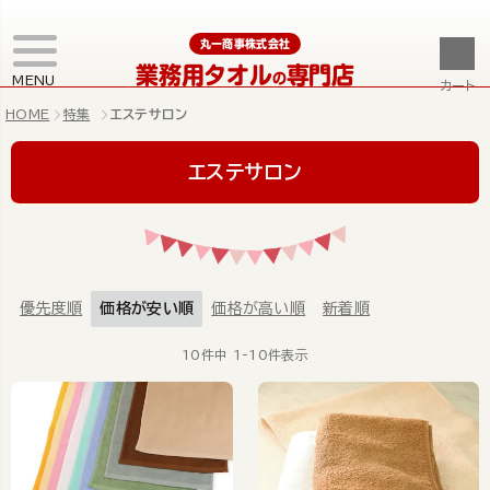
丸一商事株式会社
業務用タオル
専門店
の
MENU
カート
HOME
特集
エステサロン
エステサロン
優先度順
価格が安い順
価格が高い順
新着順
10
件中
1
-
10
件表示