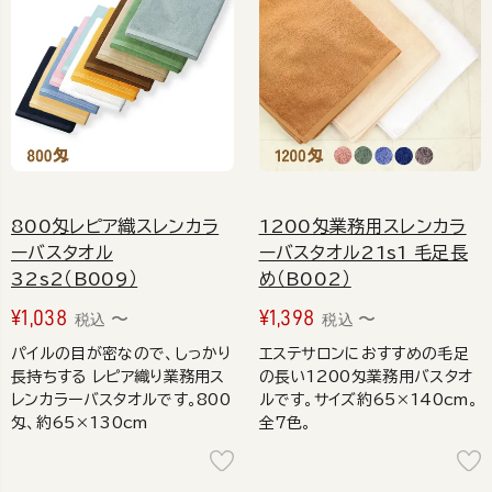
800匁レピア織スレンカラ
1200匁業務用スレンカラ
ーバスタオル
ーバスタオル21s1 毛足長
32s2（B009）
め（B002）
¥
1,038
¥
1,398
〜
〜
税込
税込
パイルの目が密なので、しっかり
エステサロンにおすすめの毛足
長持ちする レピア織り業務用ス
の長い1200匁業務用バスタオ
レンカラーバスタオルです。800
ルです。サイズ約65×140cm。
匁、約65×130cm
全7色。