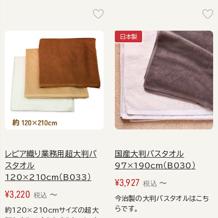
日本製
レピア織り業務用超大判バ
国産大判バスタオル
スタオル
97×190cm（B030）
120×210cm（B033）
¥
3,927
〜
税込
¥
3,220
〜
税込
今治製の大判バスタオルはこち
らです。
約120×210cmサイズの超大