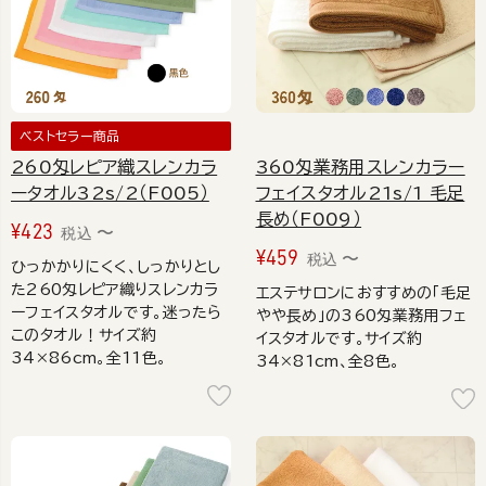
ベストセラー商品
260匁レピア織スレンカラ
360匁業務用スレンカラー
ータオル32s/2（F005）
フェイスタオル21s/1 毛足
長め（F009）
¥
423
〜
税込
¥
459
〜
税込
ひっかかりにくく、しっかりとし
た260匁レピア織りスレンカラ
エステサロンにおすすめの「毛足
ーフェイスタオルです。迷ったら
やや長め」の360匁業務用フェ
このタオル！サイズ約
イスタオルです。サイズ約
34×86cm。全11色。
34×81cm、全8色。