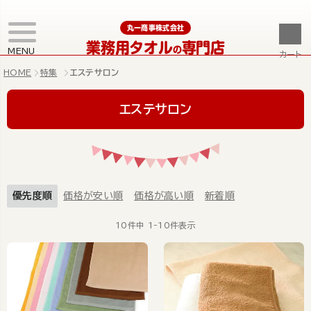
丸一商事株式会社
業務用タオル
専門店
の
MENU
カート
HOME
特集
エステサロン
エステサロン
優先度順
価格が安い順
価格が高い順
新着順
10
件中
1
-
10
件表示