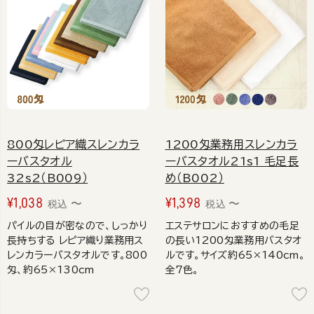
800匁レピア織スレンカラ
1200匁業務用スレンカラ
ーバスタオル
ーバスタオル21s1 毛足長
32s2（B009）
め（B002）
¥
1,038
¥
1,398
〜
〜
税込
税込
パイルの目が密なので、しっかり
エステサロンにおすすめの毛足
長持ちする レピア織り業務用ス
の長い1200匁業務用バスタオ
レンカラーバスタオルです。800
ルです。サイズ約65×140cm。
匁、約65×130cm
全7色。