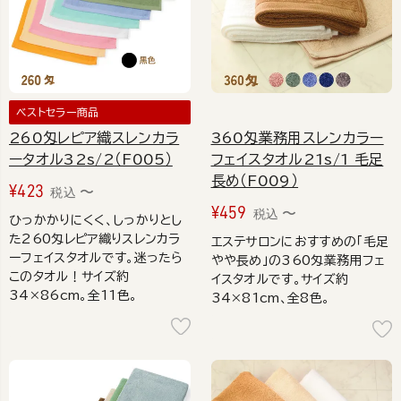
ベストセラー商品
260匁レピア織スレンカラ
360匁業務用スレンカラー
ータオル32s/2（F005）
フェイスタオル21s/1 毛足
長め（F009）
¥
423
〜
税込
¥
459
〜
税込
ひっかかりにくく、しっかりとし
た260匁レピア織りスレンカラ
エステサロンにおすすめの「毛足
ーフェイスタオルです。迷ったら
やや長め」の360匁業務用フェ
このタオル！サイズ約
イスタオルです。サイズ約
34×86cm。全11色。
34×81cm、全8色。