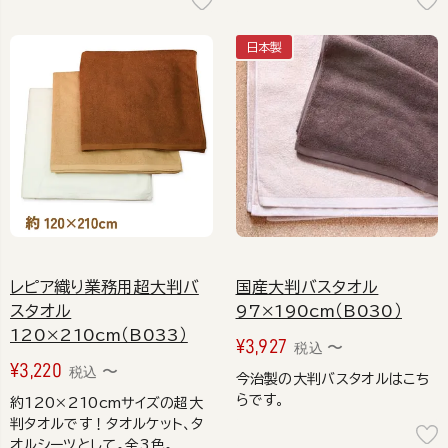
日本製
レピア織り業務用超大判バ
国産大判バスタオル
スタオル
97×190cm（B030）
120×210cm（B033）
¥
3,927
〜
税込
¥
3,220
〜
税込
今治製の大判バスタオルはこち
らです。
約120×210cmサイズの超大
判タオルです！タオルケット、タ
オルシーツとして。全3色。