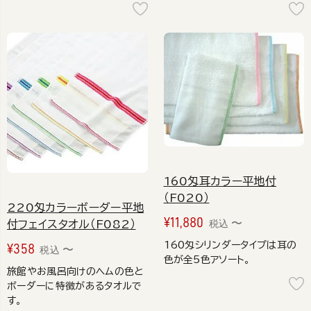
160匁耳カラー平地付
（F020）
220匁カラーボーダー平地
¥
11,880
〜
税込
付フェイスタオル（F082）
160匁シリンダータイプは耳の
¥
358
〜
税込
色が全5色アソート。
旅館やお風呂向けのヘムの色と
ボーダーに特徴があるタオルで
す。