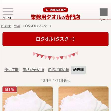
丸一商事株式会社
業務用タオル
専門店
の
MENU
カート
HOME
特集
白タオル（ダスター）
白タオル（ダスター）
優先度順
価格が安い順
価格が高い順
新着順
12
件中
1
-
12
件表示
日本製