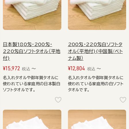
日本製180匁・200匁・
200匁・220匁白ソフトタ
220匁白ソフトタオル（平地
オル（平地付)(中国製/ベト
付)
ナム製）
¥
15,972
¥
12,804
〜
〜
税込
税込
名入れタオルや御年賀タオルに
名入れタオルや御年賀タオルに
使われている家庭用の日本製白
使われている家庭用の白ソフト
ソフトタオルです。
タオルです。