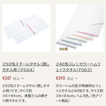
250匁スチームタオル（蒸し
240匁スレンカラーヘムフ
タオル用）（F084）
ェイスタオル（F083）
¥
387
¥
390
〜
〜
税込
税込
250匁スチームタオル（蒸しタオ
カラーヘムの色が特徴的なフェ
ル用）です。サイズ約
イスタオル240匁です。サイズ約
34×94cm。 床屋さんの顔そ
34×86cm。ヘム5色。（色アソ
り用タオルです。
ート商品）