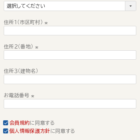
)
(
必
須
住所１（市区町村）
)
(
必
住所２（番地）
須
)
(
必
住所３（建物名）
須
)
お電話番号
(
必
須
会員規約
に同意する
)
個人情報保護方針
に同意する