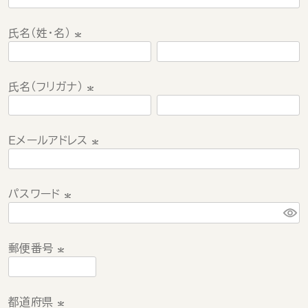
氏名（姓・名）
(
必
氏名（フリガナ）
須
)
(
必
Ｅメールアドレス
須
)
(
必
パスワード
須
)
(
必
須
郵便番号
)
(
必
都道府県
須