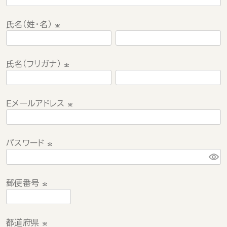
氏名（姓・名）
(
必
氏名（フリガナ）
須
)
(
必
Ｅメールアドレス
須
)
(
必
パスワード
須
)
(
必
須
郵便番号
)
(
必
都道府県
須