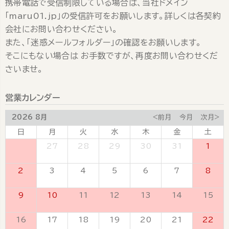
携帯電話で受信制限している場合は、当社ドメイン
「maru01.jp」の受信許可をお願いします。詳しくは各契約
会社にお問い合わせください。
また、「迷惑メールフォルダー」の確認をお願いします。
そこにもない場合は お手数ですが、再度お問い合わせくだ
さいませ。
営業カレンダー
2026 8月
<前月
今月
次月>
日
月
火
水
木
金
土
26
27
28
29
30
31
1
2
3
4
5
6
7
8
9
10
11
12
13
14
15
16
17
18
19
20
21
22