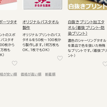
ポーツタオ
オリジナルバスタオル
白抜きプリント加工タ
製作
オル（着抜プリント・防
染プリント）
ントのスポ
オリジナルプリントのバス
ニバスタオ
タオルを50枚～100枚か
濃色のシャーリングタオル
100枚から
ら製作します。（何万枚も
を薬品で色を抜いた特殊
何万枚も
OK、1枚でもOK）
なプリントです。（着抜プ
K）
ント）
格が安い順
価格が高い順
新着順