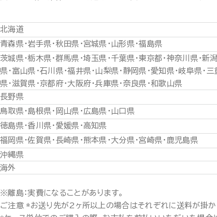
北海道
青森県・岩手県・秋田県・宮城県・山形県・福島県
茨城県・栃木県・群馬県・埼玉県・千葉県・東京都・神奈川県・新
県・富山県・石川県・福井県・山梨県・静岡県・愛知県・岐阜県・三
県・滋賀県・京都府・大阪府・兵庫県・奈良県・和歌山県
長野県
鳥取県・島根県・岡山県・広島県・山口県
徳島県・香川県・愛媛県・高知県
福岡県・佐賀県・長崎県・熊本県・大分県・宮崎県・鹿児島県
沖縄県
海外
※離島：実費になることがあります。
ご注意 *お送り先が2ヶ所以上の場合はそれぞれに送料が掛か