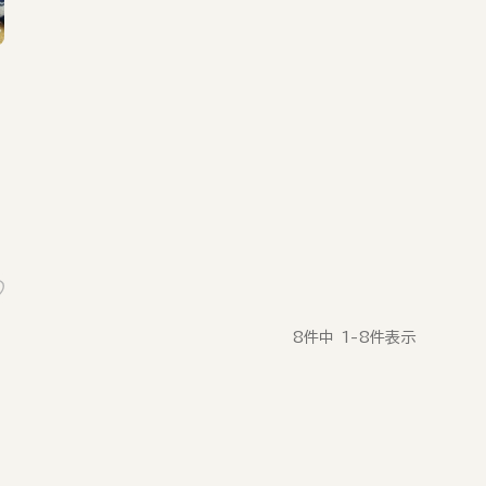
リ
8
件中
1
-
8
件表示