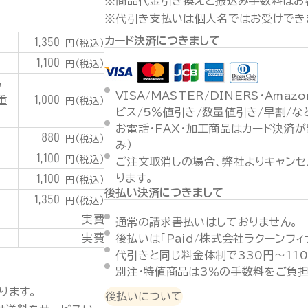
※商品代金引き換えと振込み手数料はお
※代引き支払いは個人名ではお受けでき
カード決済につきまして
1,350
円（税込）
1,100
円（税込）
潟
VISA/MASTER/DINERS・Ama
1,000
重
円（税込）
ビス/5％値引き/数量値引き/早割/
お電話・FAX・加工商品はカード決済
880
円（税込）
み）
1,100
円（税込）
ご注文取消しの場合、弊社よりキャンセ
1,100
ります。
円（税込）
後払い決済につきまして
1,350
円（税込）
実費
通常の請求書払いはしておりません。
実費
後払いは「Paid/株式会社ラクーンフ
代引きと同じ料金体制で330円～11
別注・特値商品は3％の手数料をご負担
ります。
後払いについて