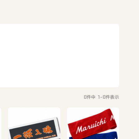
8
件中
1
-
8
件表示