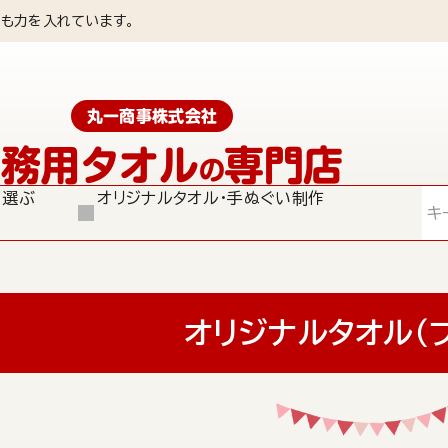
も力を入れています。
丸一商事株式会社
業務用タオル
専門店
の
ら選ぶ
オリジナルタオル・手ぬぐい制作
検索
オリジナルタオル（プ