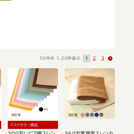
55
件中
1
-
20
件表示
1
2
3
ベストセラー商品
300匁レピア織スレン
360匁業務用スレンカ