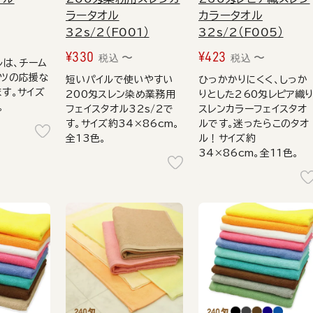
ラータオル
カラータオル
32s/2（F001）
32s/2（F005）
〜
¥
330
¥
423
〜
〜
税込
税込
ルは、チーム
ーツの応援な
短いパイルで使いやすい
ひっかかりにくく、しっか
す。サイズ
200匁スレン染め業務用
りとした260匁レピア織
。
フェイスタオル32s/2で
スレンカラーフェイスタオ
す。サイズ約34×86cm。
ルです。迷ったらこのタオ
全13色。
ル！サイズ約
34×86cm。全11色。