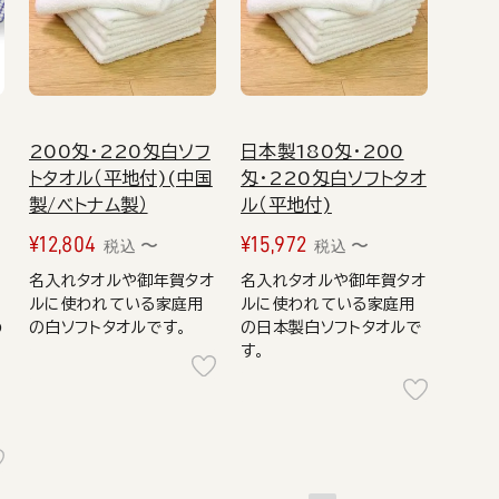
200匁・220匁白ソフ
日本製180匁・200
トタオル（平地付)(中国
匁・220匁白ソフトタオ
製/ベトナム製）
ル（平地付)
¥
12,804
¥
15,972
〜
〜
税込
税込
ク
名入れタオルや御年賀タオ
名入れタオルや御年賀タオ
ルに使われている家庭用
ルに使われている家庭用
わ
の白ソフトタオルです。
の日本製白ソフトタオルで
す。