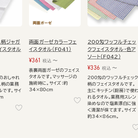
ス柄ジャガ
両面ガーゼカラーフェ
200匁ワッフルチェッ
イスタオル
イスタオル（F041）
クフェイスタオル・色ア
ソート（F042）
¥
361
〜
税込
¥
336
〜
〜
税込
表裏両面ガーゼのフェイス
タオルです。マッサージの
のおしゃれ
200匁のワッフルチェッ
施術時に。サイズ：約
ス柄の業務
柄のフェイスタオルです。
34×80cm
ルです。サイ
主にキッチン（厨房）で使
cm
れるタオル。業務用スレン
染めなので塩素漂白に強
く清潔が保てます。サイズ
約34×86cm。