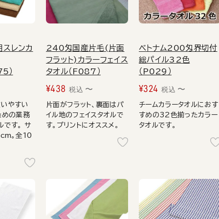
用スレンカ
240匁国産片毛(片面
ベトナム200匁界切付
フラット)カラーフェイス
総パイル32色
75）
タオル（F087）
（P029）
¥
438
¥
324
〜
〜
税込
税込
使いやすい
片面がフラット、裏面はパ
チームカラータオルにおす
染めの業務
イル地のフェイスタオルで
すめの32色揃ったカラー
ルです。 サ
す。プリントにオススメ。
タオルです。
cm。全10