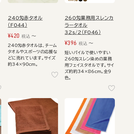
240匁赤タオル
260匁業務用スレンカ
（F044）
ラータオル
32s/2（F046）
¥
420
〜
税込
¥
396
〜
税込
240匁赤タオルは、チーム
タオルやスポーツの応援な
短いパイルで使いやすい
どに売れています。サイズ
260匁スレン染めの業務
約34×90cm。
イ
用フェイスタオルです。サイ
ズ約約34×86cm。全9
色。