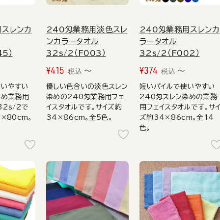
用スレンカ
240匁業務用淡色スレ
240匁業務用スレンカ
ンカラータオル
ラータオル
45）
32s/2（F003）
32s/2（F002）
¥
415
¥
374
〜
〜
〜
税込
税込
使いやすい
優しい色合いの淡色スレン
短いパイルで使いやすい
染め業務用
染めの240匁業務用フェ
240匁スレン染めの業務
2s/2で
イスタオルです。サイズ約
用フェイスタオルです。サ
×80cm。
34×86cm。全5色。
ズ約34×86cm。全14
色。