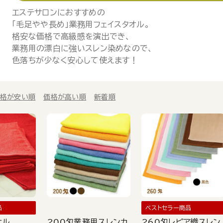
エステサロンにおすすめの
「毛足やや長め」業務用フェイスタオル。
格安な価格で高級感を演出でき、
業務用の漂白に強いスレン染めなので、
色落ちが少なく安心して使えます！
格が安い順
価格が高い順
新着順
品
ベストセラー商品
オル
200匁業務用スレンカ
260匁レピア織スレン