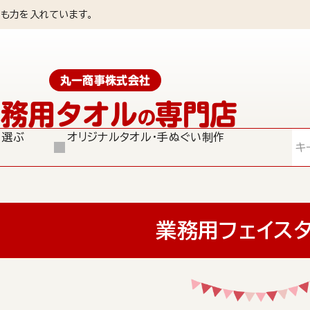
も力を入れています。
丸一商事株式会社
業務用タオル
専門店
の
ら選ぶ
オリジナルタオル・手ぬぐい制作
検索
業務用フェイス