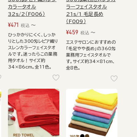
カラータオル
ラーフェイスタオル
32s/2（F006）
21s/1 毛足長め
（F009）
¥
471
〜
税込
¥
459
〜
税込
ひっかかりにくく、しっか
り
りとした300匁レピア織り
エステサロンにおすすめの
スレンカラーフェイスタオ
「毛足やや長め」の360匁
ルです。迷ったらこの業務
業務用フェイスタオルで
用タオル！サイズ約
す。サイズ約34×81cm、
34×86cm。全11色。
全8色。