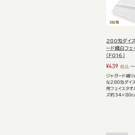
280匁ダイ
ード織白フェ
（F016）
¥
439
税込
ジャガード織り
な280匁ダイ
用フェイスタオ
ズ約34×80