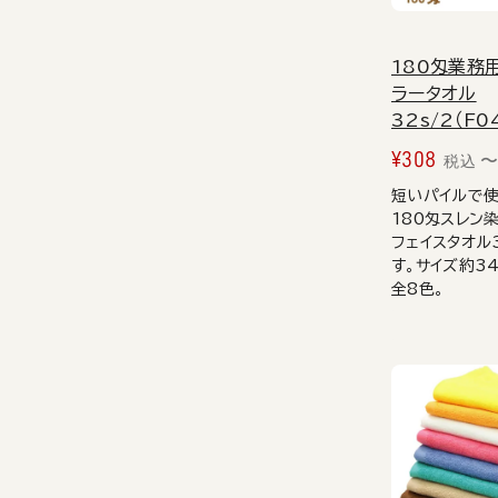
180匁業務
ラータオル
32s/2（F0
¥
308
税込
短いパイルで
180匁スレン
フェイスタオル3
す。サイズ約34
全8色。