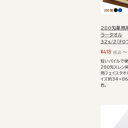
280匁業務
ラータオル
32s/2（F0
¥
418
〜
税込
短いパイルで
280匁スレン
用フェイスタオ
イズ約34×86
色。