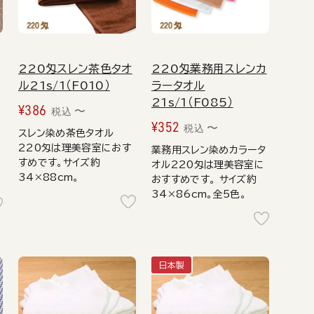
220匁スレン茶色タオ
220匁業務用スレンカ
ル21s/1（F010）
ラータオル
21s/1（F085）
¥
386
〜
税込
¥
352
〜
税込
スレン染め茶色タオル
220匁は理美容室におす
業務用スレン染めカラータ
すめです。サイズ約
オル220匁は理美容室に
34×88cm。
おすすめです。 サイズ約
34×86cm。全5色。
日本製