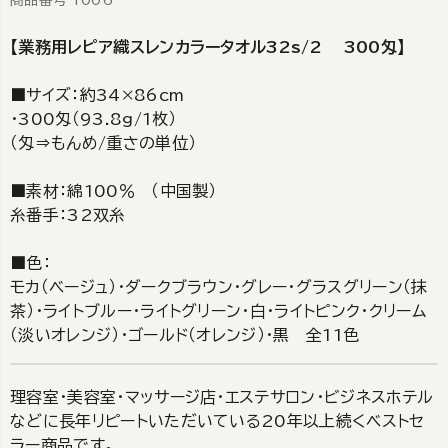
【業務用レピア織スレンカラータオル32s/2 300匁】
■サイズ：約34×86cm
・300匁（93.8g/1枚）
（匁⇒もんめ/重さの単位）
■素材：綿100％ （中国製）
糸番手：32双糸
■色：
モカ（ベージュ）・ダークブラウン・グレー・グラスグリーン（抹
茶）・ライトブルー・ライトグリーン・白・ライトピンク・クリーム
（淡いオレンジ）・ゴールド（オレンジ）・黒 全11色
理容室・美容室・マッサージ店・エステサロン・ビジネスホテル
などに長年リピートいただいている20年以上続くベストセ
ラー商品です。