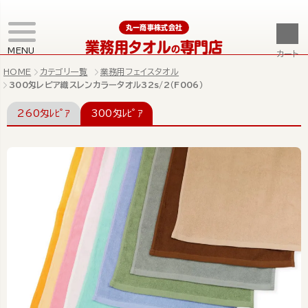
丸一商事株式会社
業務用タオル
専門店
の
MENU
カート
HOME
カテゴリ一覧
業務用フェイスタオル
300匁レピア織スレンカラータオル32s/2（F006）
260匁ﾚﾋﾟｱ
300匁ﾚﾋﾟｱ