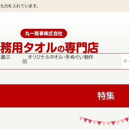
も力を入れています。
丸一商事株式会社
業務用タオル
専門店
の
ら選ぶ
オリジナルタオル・手ぬぐい制作
検索
特集