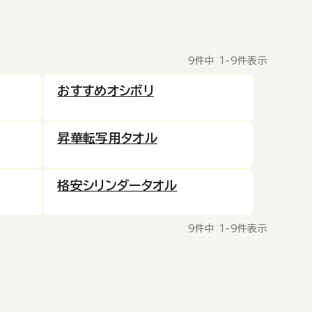
9
件中
1
-
9
件表示
おすすめオシボリ
昇華転写用タオル
格安シリンダータオル
9
件中
1
-
9
件表示