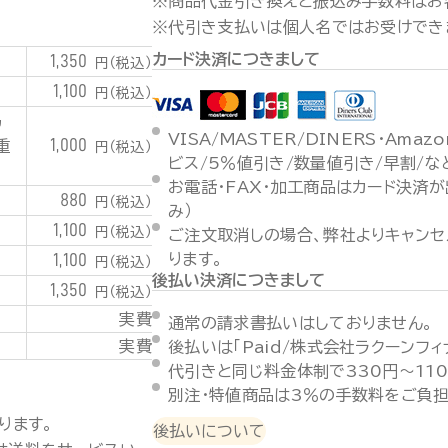
※商品代金引き換えと振込み手数料はお
※代引き支払いは個人名ではお受けでき
カード決済につきまして
1,350
円（税込）
1,100
円（税込）
潟
VISA/MASTER/DINERS・Ama
1,000
重
円（税込）
ビス/5％値引き/数量値引き/早割/
お電話・FAX・加工商品はカード決済
880
円（税込）
み）
1,100
円（税込）
ご注文取消しの場合、弊社よりキャンセ
1,100
ります。
円（税込）
後払い決済につきまして
1,350
円（税込）
実費
通常の請求書払いはしておりません。
実費
後払いは「Paid/株式会社ラクーンフ
代引きと同じ料金体制で330円～11
別注・特値商品は3％の手数料をご負担
ります。
後払いについて