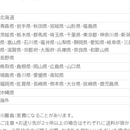
北海道
青森県・岩手県・秋田県・宮城県・山形県・福島県
茨城県・栃木県・群馬県・埼玉県・千葉県・東京都・神奈川県・新
県・富山県・石川県・福井県・山梨県・静岡県・愛知県・岐阜県・三
県・滋賀県・京都府・大阪府・兵庫県・奈良県・和歌山県
長野県
鳥取県・島根県・岡山県・広島県・山口県
徳島県・香川県・愛媛県・高知県
福岡県・佐賀県・長崎県・熊本県・大分県・宮崎県・鹿児島県
沖縄県
海外
※離島：実費になることがあります。
ご注意 *お送り先が2ヶ所以上の場合はそれぞれに送料が掛か