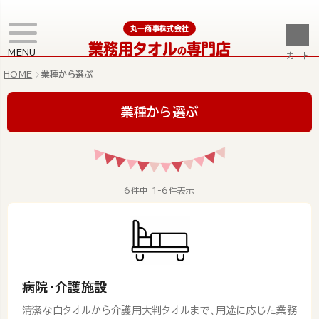
丸一商事株式会社
業務用タオル
専門店
の
MENU
カート
HOME
業種から選ぶ
業種から選ぶ
6
件中
1
-
6
件表示
病院・介護施設
清潔な白タオルから介護用大判タオルまで、用途に応じた業務