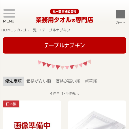
丸一商事株式会社
業務用タオル
専門店
の
MENU
カート
HOME
カテゴリ一覧
テーブルナプキン
テーブルナプキン
優先度順
価格が安い順
価格が高い順
新着順
4
件中
1
-
4
件表示
日本製