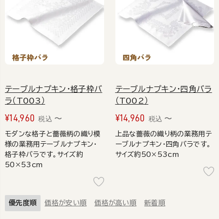
テーブルナプキン・格子枠バ
テーブルナプキン・四角バラ
ラ（T003）
（T002）
¥
14,960
¥
14,960
〜
〜
税込
税込
モダンな格子と薔薇柄の織り模
上品な薔薇の織り柄の業務用テ
様の業務用テーブルナプキン・
ーブルナプキン・四角バラです。
格子枠バラです。サイズ約
サイズ約50×53cm
50×53cm
優先度順
価格が安い順
価格が高い順
新着順