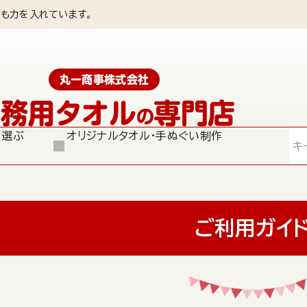
も力を入れています。
丸一商事株式会社
業務用タオル
専門店
の
ら選ぶ
オリジナルタオル・手ぬぐい制作
検索
ご利用ガイ