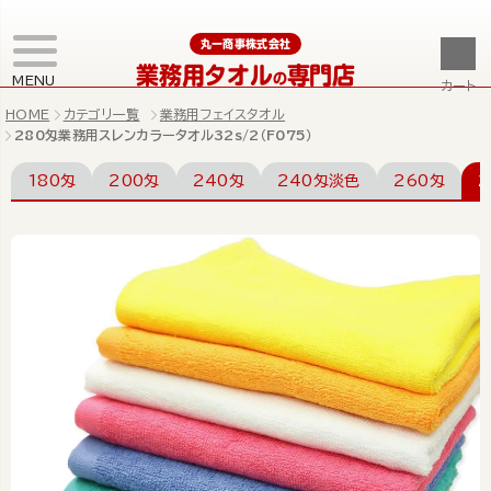
丸一商事株式会社
業務用タオル
専門店
の
MENU
カート
HOME
カテゴリ一覧
業務用フェイスタオル
280匁業務用スレンカラータオル32s/2（F075）
180匁
200匁
240匁
240匁淡色
260匁
2