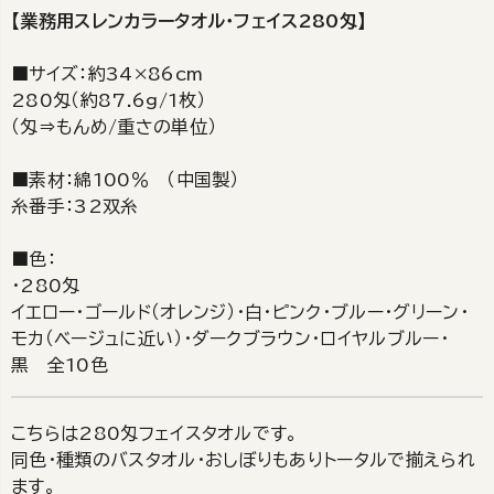
【業務用スレンカラータオル・フェイス280匁】
■サイズ：約34×86cm
280匁（約87.6g/1枚）
（匁⇒もんめ/重さの単位）
■素材：綿100％ （中国製）
糸番手：32双糸
■色：
・280匁
イエロー・ゴールド（オレンジ）・白・ピンク・ブルー・グリーン・
モカ（ベージュに近い）・ダークブラウン・ロイヤルブルー・
黒 全10色
こちらは280匁フェイスタオルです。
同色・種類のバスタオル・おしぼりもありトータルで揃えられ
ます。