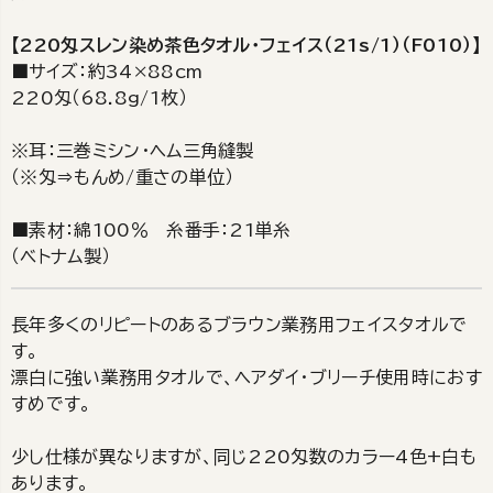
【220匁スレン染め茶色タオル・フェイス（21s/1）（F010）】
■サイズ：約34×88cm
220匁（68.8g/1枚）
※耳：三巻ミシン・ヘム三角縫製
（※匁⇒もんめ/重さの単位）
■素材：綿100％ 糸番手：21単糸
（ベトナム製）
長年多くのリピートのあるブラウン業務用フェイスタオルで
す。
漂白に強い業務用タオルで、ヘアダイ・ブリーチ使用時におす
すめです。
少し仕様が異なりますが、同じ220匁数のカラー4色+白も
あります。