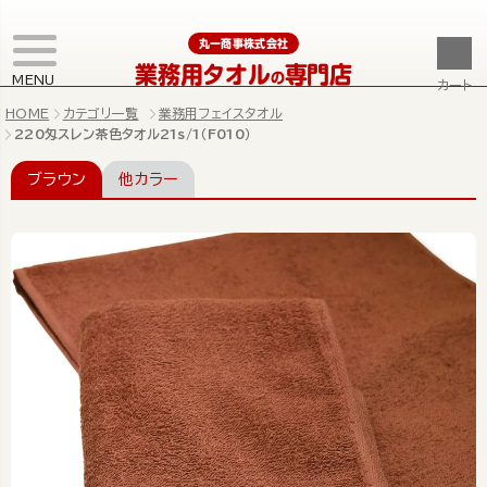
丸一商事株式会社
業務用タオル
専門店
の
MENU
カート
HOME
カテゴリ一覧
業務用フェイスタオル
220匁スレン茶色タオル21s/1（F010）
ブラウン
他カラー