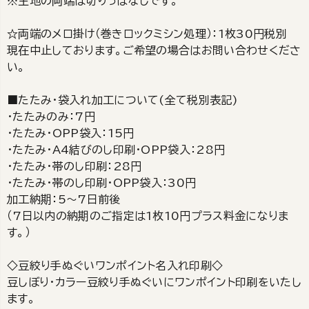
※生地の両端は切りっぱなしです。
☆両端のメロ掛け（巻きロックミシン処理）：1枚30円税別
現在中止しております。ご希望の場合はお問い合わせくださ
い。
■たたみ・袋入れ加工について(全て税別表記)
・たたみのみ：7円
・たたみ・OPP袋入：15円
・たたみ・A4結びのし印刷・OPP袋入：28円
・たたみ・帯のし印刷：28円
・たたみ・帯のし印刷・OPP袋入：30円
加工納期：5～7日前後
（7日以内の納期のご指定は1枚10円プラス料金になりま
す。）
◇豆絞り手ぬぐいワンポイント名入れ印刷◇
豆しぼり・カラー豆絞り手ぬぐいにワンポイント印刷をいたし
ます。