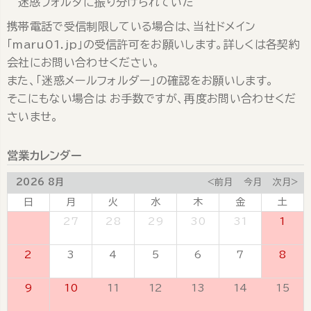
迷惑フォルダに振り分けられていた
携帯電話で受信制限している場合は、当社ドメイン
「maru01.jp」の受信許可をお願いします。詳しくは各契約
会社にお問い合わせください。
また、「迷惑メールフォルダー」の確認をお願いします。
そこにもない場合は お手数ですが、再度お問い合わせくだ
さいませ。
営業カレンダー
2026 8月
<前月
今月
次月>
日
月
火
水
木
金
土
26
27
28
29
30
31
1
2
3
4
5
6
7
8
9
10
11
12
13
14
15