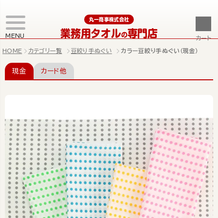
丸一商事株式会社
業務用タオル
専門店
の
MENU
カート
HOME
カテゴリ一覧
豆絞り手ぬぐい
カラー豆絞り手ぬぐい（現金）
現金
カード他