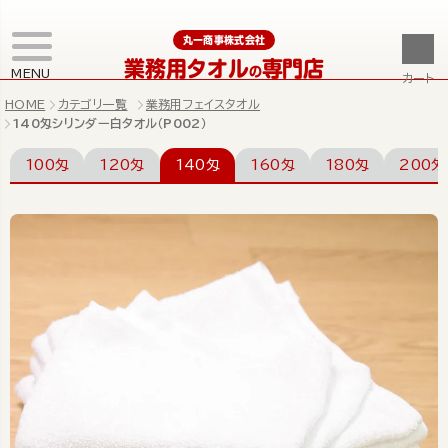
丸一商事株式会社
業務用タオル
専門店
の
MENU
カート
HOME
カテゴリ一覧
業務用フェイスタオル
140匁シリンダー白タオル（P002）
100匁
120匁
140匁
160匁
180匁
200匁