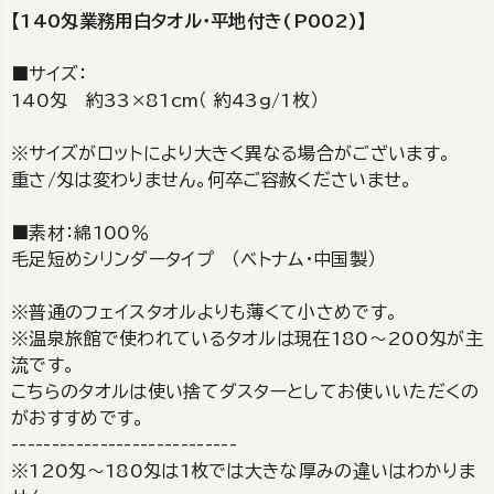
【140匁業務用白タオル・平地付き(P002)】
■サイズ：
140匁 約33×81cm（ 約43g/1枚）
※サイズがロットにより大きく異なる場合がございます。
重さ/匁は変わりません。何卒ご容赦くださいませ。
■素材：綿100％
毛足短めシリンダータイプ （ベトナム・中国製）
※普通のフェイスタオルよりも薄くて小さめです。
※温泉旅館で使われているタオルは現在180～200匁が主
流です。
こちらのタオルは使い捨てダスターとしてお使いいただくの
がおすすめです。
----------------------------
※120匁～180匁は1枚では大きな厚みの違いはわかりま