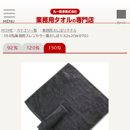
丸一商事株式会社
業務用タオル
専門店
の
MENU
カート
HOME
カテゴリ一覧
業務用おしぼりタオル
150匁業務用スレンカラー黒おしぼり32s2(W070)
92匁
120匁
150匁