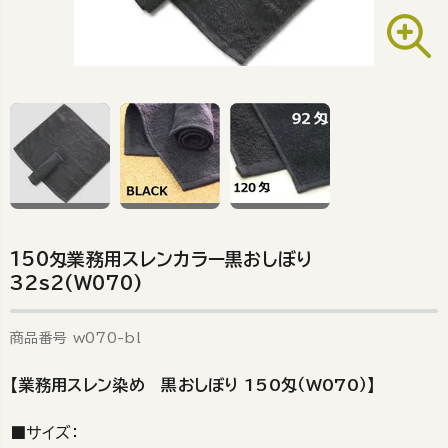
150匁業務用スレンカラー黒おしぼり
32s2(W070)
商品番号
w070-bl
【業務用スレン染め 黒おしぼり 150匁（W070）】
■サイズ：