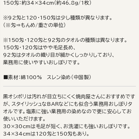
150匁：約34×34cm（約46.8g/1枚）
※92匁と120・150匁は少し種類が異なります。
（※匁⇒もんめ/重さの単位）
※150匁・120匁と92匁のタオルの種類は異なります。
150匁・120匁はやや毛足長め、
92匁はタオルの織り目が細かくしっかりしており、
業務用に使いやすいおしぼりです。
■素材：綿100% スレン染め（中国製）
黒オシボリは汚れが目立ちにくく焼肉屋さんにおすすめです
が、スタイリッシュなBARなどにも似合う業務用おしぼりタ
オルです。塩素に強い業務用の染めなので更に安心してお
使いいただけます。
30×30cmは毛足が短く、お洗濯にも強いおしぼりです。
34×34cmは120匁と150匁もあり。