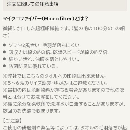
注文に関しての注意事項
マイクロファイバー（Microfiber)とは？
微細に加工した超極細繊維です。（髪の毛の100分の1の細
さ）
ソフトな風合い。毛羽が落ちにくい。
吸収力は綿の約3倍。乾燥スピードが綿の約7倍。
細かい汚れ、油膜を落としやすい。
防菌防臭に優れている。
※弊社ではこちらのタオルへの印刷は出来ません。
※5～6％のサイズ誤差・ゆがみはご容赦ください。
※最初の内は余剰染料が落ちる場合がありますので他の衣
料とは分けてお洗濯をしてください。
※稀に余分な柔軟剤で洗濯水が白濁することがありますが、
数回のお洗濯で収まります。
【ご注意】
ご使用の研磨剤や薬品等によっては、タオルの毛羽落ちが起