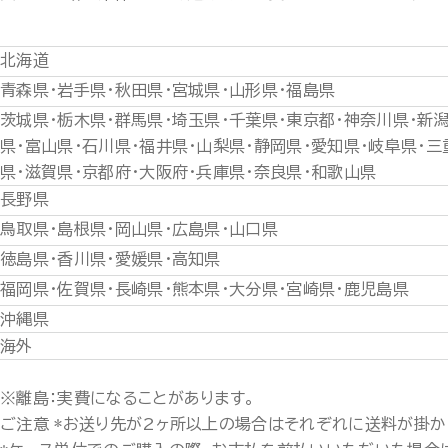
北海道
青森県・岩手県・秋田県・宮城県・山形県・福島県
茨城県・栃木県・群馬県・埼玉県・千葉県・東京都・神奈川県・新
県・富山県・石川県・福井県・山梨県・静岡県・愛知県・岐阜県・三
県・滋賀県・京都府・大阪府・兵庫県・奈良県・和歌山県
長野県
鳥取県・島根県・岡山県・広島県・山口県
徳島県・香川県・愛媛県・高知県
福岡県・佐賀県・長崎県・熊本県・大分県・宮崎県・鹿児島県
沖縄県
海外
※離島：実費になることがあります。
ご注意 *お送り先が2ヶ所以上の場合はそれぞれに送料が掛か