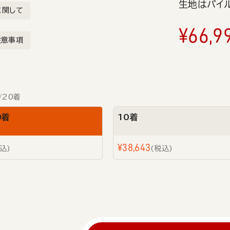
生地はパイル
に関して
¥
66,9
注意事項
/20着
0着
10着
¥
38,643
込
税込