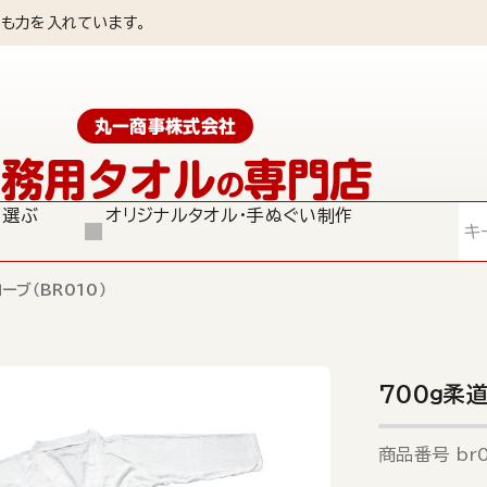
も力を入れています。
丸一商事株式会社
業務用タオル
専門店
の
ら選ぶ
オリジナルタオル・手ぬぐい制作
検索
ーブ（BR010）
700ｇ柔道
商品番号
br