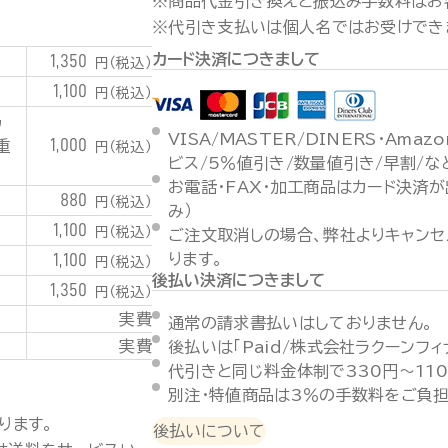
※商品代金引き換えと振込み手数料はお
※代引き支払いは個人名ではお受けでき
カード決済につきまして
1,350
円（税込）
1,100
円（税込）
潟
VISA/MASTER/DINERS・Ama
1,000
重
円（税込）
ビス/5％値引き/数量値引き/早割/
お電話・FAX・加工商品はカード決済
880
円（税込）
み）
1,100
円（税込）
ご注文取消しの場合、弊社よりキャンセ
1,100
ります。
円（税込）
後払い決済につきまして
1,350
円（税込）
実費
通常の請求書払いはしておりません。
実費
後払いは「Paid/株式会社ラクーンフ
代引きと同じ料金体制で330円～11
別注・特値商品は3％の手数料をご負担
ります。
後払いについて