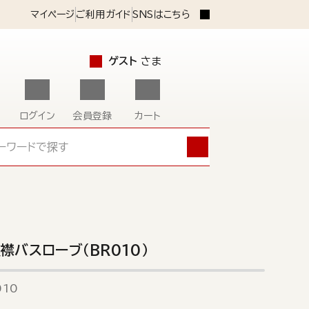
マイページ
ご利用ガイド
SNSはこちら
ゲスト
さま
ログイン
会員登録
カート
襟バスローブ（BR010）
010