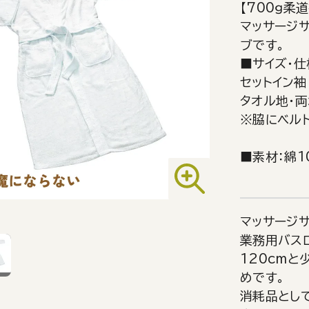
【700ｇ柔
マッサージ
ブです。
■サイズ・仕
セットイン袖
タオル地・両
※脇にベル
■素材：綿1
マッサージ
業務用バス
120cm
めです。
消耗品とし