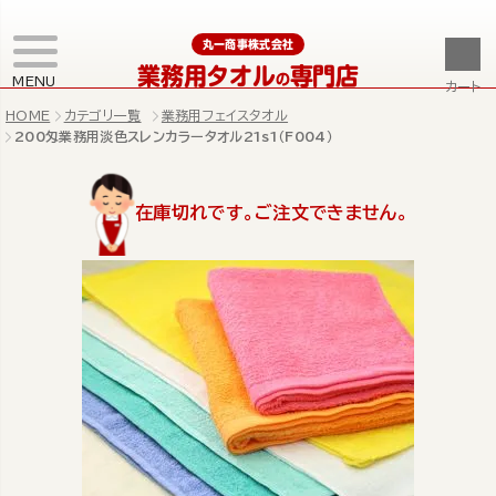
丸一商事株式会社
業務用タオル
専門店
の
MENU
カート
HOME
カテゴリ一覧
業務用フェイスタオル
200匁業務用淡色スレンカラータオル21s1（F004）
在庫切れです。ご注文できません。