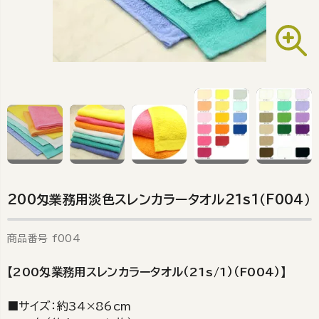
200匁業務用淡色スレンカラータオル21s1（F004）
商品番号
f004
【200匁業務用スレンカラータオル（21s/1）（F004）】
■サイズ：約34×86cm