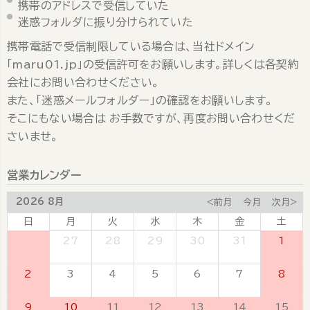
携帯のアドレスで受信していた
迷惑フォルダに振り分けられていた
携帯電話で受信制限している場合は、当社ドメイン
「maru01.jp」の受信許可をお願いします。詳しくは各契約
会社にお問い合わせください。
また、「迷惑メールフォルダー」の確認をお願いします。
そこにもない場合は お手数ですが、再度お問い合わせくだ
さいませ。
営業カレンダー
2026 8月
<前月
今月
次月>
日
月
火
水
木
金
土
26
27
28
29
30
31
1
2
3
4
5
6
7
8
9
10
11
12
13
14
15