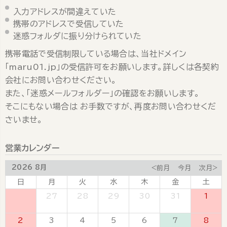
入力アドレスが間違えていた
携帯のアドレスで受信していた
迷惑フォルダに振り分けられていた
携帯電話で受信制限している場合は、当社ドメイン
「maru01.jp」の受信許可をお願いします。詳しくは各契約
会社にお問い合わせください。
また、「迷惑メールフォルダー」の確認をお願いします。
そこにもない場合は お手数ですが、再度お問い合わせくだ
さいませ。
営業カレンダー
2026 8月
<前月
今月
次月>
日
月
火
水
木
金
土
26
27
28
29
30
31
1
2
3
4
5
6
7
8