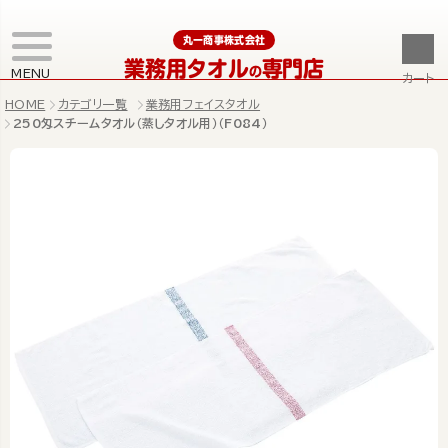
丸一商事株式会社
業務用タオル
専門店
の
MENU
カート
HOME
カテゴリ一覧
業務用フェイスタオル
250匁スチームタオル（蒸しタオル用）（F084）