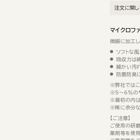
注文に関し
マイクロファ
微細に加工し
ソフトな風
吸収力は
細かい汚
防菌防臭
※弊社ではこ
※5～6％の
※最初の内は
※稀に余分な
【ご注意】
ご使用の研磨
薬剤等を使用