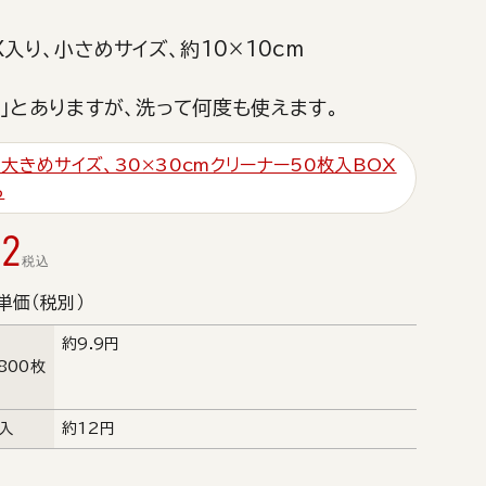
X入り、小さめサイズ、約10×10cm
」とありますが、洗って何度も使えます。
大きめサイズ、30×30cmクリーナー50枚入BOX
ら
72
税込
単価（税別）
約9.9円
800枚
枚入
約12円