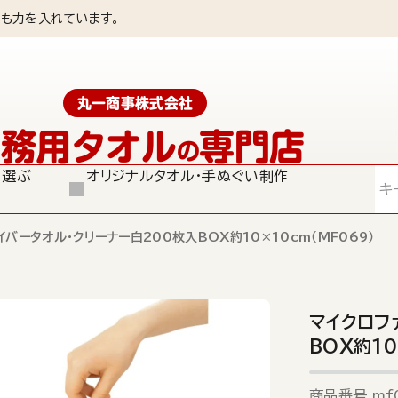
も力を入れています。
丸一商事株式会社
業務用タオル
専門店
の
ら選ぶ
オリジナルタオル・手ぬぐい制作
検索
イバータオル・クリーナー白200枚入BOX約10×10cm（MF069）
マイクロフ
BOX約10
商品番号
mf