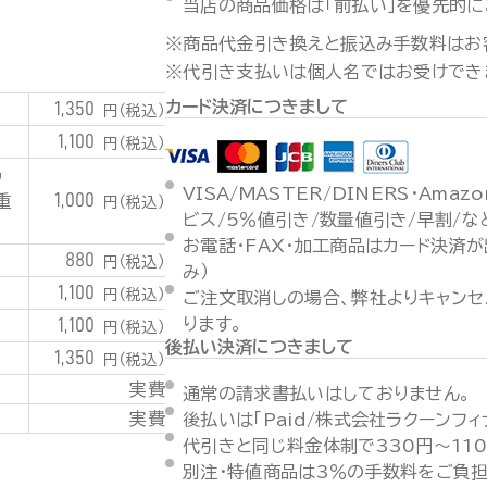
当店の商品価格は「前払い」を優先的に
※商品代金引き換えと振込み手数料はお
※代引き支払いは個人名ではお受けでき
カード決済につきまして
1,350
円（税込）
1,100
円（税込）
潟
VISA/MASTER/DINERS・Ama
1,000
重
円（税込）
ビス/5％値引き/数量値引き/早割/
お電話・FAX・加工商品はカード決済
880
円（税込）
み）
1,100
円（税込）
ご注文取消しの場合、弊社よりキャンセ
1,100
ります。
円（税込）
後払い決済につきまして
1,350
円（税込）
実費
通常の請求書払いはしておりません。
実費
後払いは「Paid/株式会社ラクーンフ
代引きと同じ料金体制で330円～11
別注・特値商品は3％の手数料をご負担