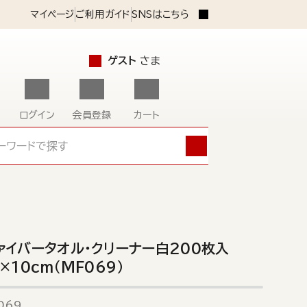
マイページ
ご利用ガイド
SNSはこちら
ゲスト
さま
ログイン
会員登録
カート
ァイバータオル・クリーナー白200枚入
×10cm（MF069）
069