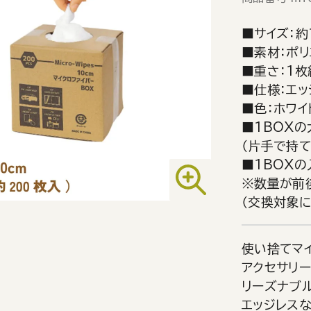
■サイズ：約
■素材：ポリ
■重さ：1枚
■仕様：エッ
■色：ホワイ
■1BOXの
（片手で持て
■1BOXの
※数量が前
（交換対象に
使い捨てマ
アクセサリ
リーズナブ
エッジレス