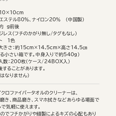
10×10cm
エステル80％、ナイロン20％ （中国製）
約 g前後
ジレス（フチのかがり無し/タグもなし）
ト 1色
大きさ：約15cm×14.5cm×高さ14.5㎝
る小さい箱です。中身入りで約540g）
入数：200枚（ケース/24BOX入）
後することがあります。
はなりません）
イクロファイバータオルのクリーナーは、
ー磨き、商品磨き、スマホ拭きなどあらゆる場面で
ルで気軽に使えます。
なのでフチかがりや縫製によるキズの心配もあり