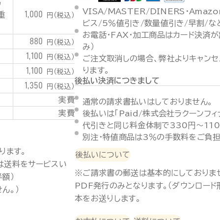
潟
VISA/MASTER/DINERS・Ama
1,000
重
円（税込）
ビス/5％値引き/数量値引き/早割/
お電話・FAX・加工商品はカード決済
880
円（税込）
み）
1,100
円（税込）
ご注文取消しの場合、弊社よりキャンセ
1,100
ります。
円（税込）
後払い決済につきまして
1,350
円（税込）
実費
通常の請求書払いはしておりません。
実費
後払いは「Paid/株式会社ラクーンフ
代引きと同じ料金体制で330円～11
別注・特値商品は3％の手数料をご負担
ります。
後払いについて
は送料をサービスい
※ご請求書の郵送は基本的にしておりま
半額）
PDF発行のみとなります。（ダウンロー
ん。）
本をお送りします。