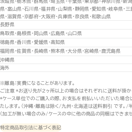
茨城県・栃木県・群馬県・埼玉県・千葉県・東京都・神奈川県・新
県・富山県・石川県・福井県・山梨県・静岡県・愛知県・岐阜県・三
県・滋賀県・京都府・大阪府・兵庫県・奈良県・和歌山県
長野県
鳥取県・島根県・岡山県・広島県・山口県
徳島県・香川県・愛媛県・高知県
福岡県・佐賀県・長崎県・熊本県・大分県・宮崎県・鹿児島県
沖縄県
海外
※離島：実費になることがあります。
ご注意 *お送り先が2ヶ所以上の場合はそれぞれに送料が掛か
*ケース単位でのご購入の際、お支払を前払いいただいた場合
たします。（沖縄・離島は除く/九州・北海道は送料割引 です。/
（加工が無い場合のみ/ケースの中に他の商品の同梱はできませ
特定商品取引法に基づく表記