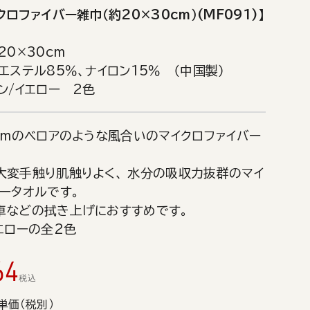
クロファイバー雑巾（約20×30cm）(MF091)】
20×30cm
エステル85％、ナイロン15％ （中国製）
ン/イエロー 2色
cmのベロアのような風合いのマイクロファイバー
大変手触り肌触りよく、 水分の吸収力抜群のマイ
ータオルです。
車などの拭き上げにおすすめです。
エローの全2色
64
税込
単価（税別）