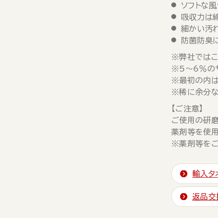
ソフトな風
吸収力は
細かい汚
防菌防臭
※弊社ではこ
※5～6％の
※最初の内は
※稀に余分な
【ご注意】
ご使用の研磨
薬剤等を使用
※薬剤等をご
輸入タ
返品交