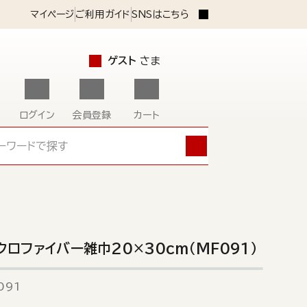
マイページ
ご利用ガイド
SNSはこちら
ゲスト
さま
ログイン
会員登録
カート
クロファイバー雑巾20×30cm（MF091）
091