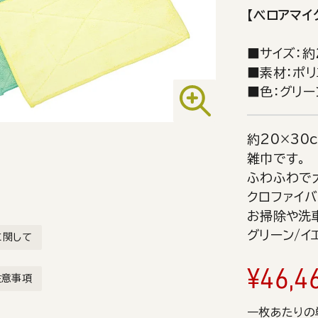
【ベロアマイ
■サイズ：約
■素材：ポリ
■色：グリー
約20×30
雑巾です。
ふわふわで
クロファイバ
お掃除や洗
グリーン/イ
に関して
¥
46,4
注意事項
一枚あたりの