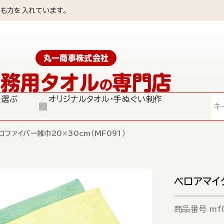
も力を入れています。
丸一商事株式会社
業務用タオル
専門店
の
ら選ぶ
オリジナルタオル・手ぬぐい制作
検索
ロファイバー雑巾20×30cm（MF091）
ベロアマイ
商品番号
mf