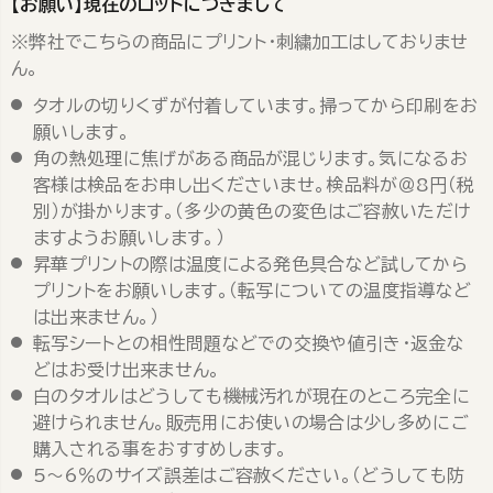
【お願い】現在のロットにつきまして
※弊社でこちらの商品にプリント・刺繍加工はしておりませ
ん。
タオルの切りくずが付着しています。掃ってから印刷をお
願いします。
角の熱処理に焦げがある商品が混じります。気になるお
客様は検品をお申し出くださいませ。検品料が＠8円（税
別）が掛かります。（多少の黄色の変色はご容赦いただけ
ますようお願いします。）
昇華プリントの際は温度による発色具合など試してから
プリントをお願いします。（転写についての温度指導など
は出来ません。）
転写シートとの相性問題などでの交換や値引き・返金な
どはお受け出来ません。
白のタオルはどうしても機械汚れが現在のところ完全に
避けられません。販売用にお使いの場合は少し多めにご
購入される事をおすすめします。
5～6％のサイズ誤差はご容赦ください。（どうしても防