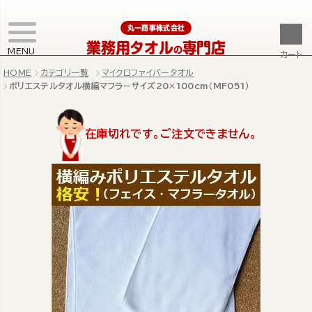
丸一商事株式会社
業務用タオル
専門店
の
MENU
カート
HOME
カテゴリ一覧
マイクロファイバータオル
ポリエステルタオル横編マフラーサイズ20×100cm（MF051）
在庫切れです。ご注文できません。