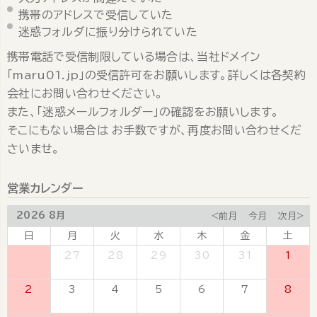
携帯のアドレスで受信していた
迷惑フォルダに振り分けられていた
携帯電話で受信制限している場合は、当社ドメイン
「maru01.jp」の受信許可をお願いします。詳しくは各契約
会社にお問い合わせください。
また、「迷惑メールフォルダー」の確認をお願いします。
そこにもない場合は お手数ですが、再度お問い合わせくだ
さいませ。
営業カレンダー
2026 8月
<前月
今月
次月>
日
月
火
水
木
金
土
26
27
28
29
30
31
1
2
3
4
5
6
7
8