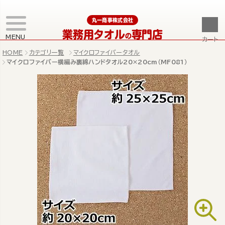
丸一商事株式会社
業務用タオル
専門店
の
MENU
カート
HOME
カテゴリ一覧
マイクロファイバータオル
マイクロファイバー横編み裏綿ハンドタオル20×20cm（MF081）