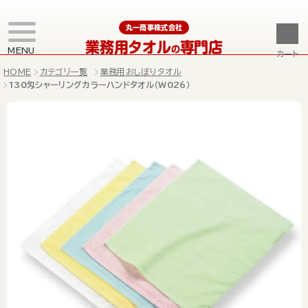
丸一商事株式会社
業務用タオル
専門店
の
MENU
カート
HOME
カテゴリ一覧
業務用おしぼりタオル
130匁シャーリングカラーハンドタオル（W026）