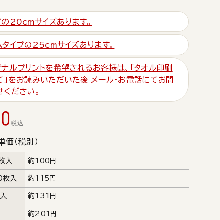
プの20cmサイズあります。
ムタイプの25cmサイズあります。
ジナルプリントを希望されるお客様は、「タオル印刷
て」をお読みいただいた後 メール・お電話にてお問
せください。
00
税込
単価（税別）
0枚入
約100円
0枚入
約115円
枚入
約131円
約201円