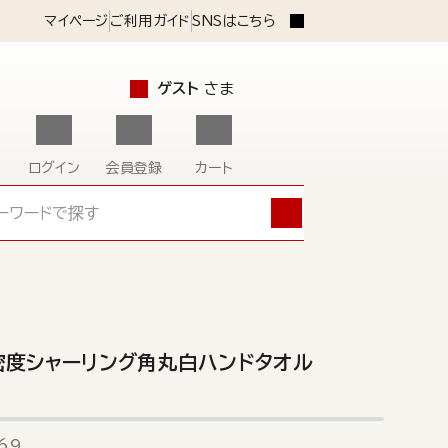
マイページ
ご利用ガイド
SNSはこちら
ゲスト
さま
ログイン
会員登録
カート
密度シャーリング角丸白ハンドタオル
69