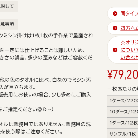
に関して
同タイ
注意事項
四方ヘ
クミシン掛けは1枚1枚の手作業で量産され
☆オリ
につい
を一定には仕上げることは難しいため、
い合わ
きさの誤差、多少の歪みなどはご容赦くだ
¥
79,2
他の色のタオルに比べ、白なのでミシン汚
入が目立ちます。
一枚あたりの
販売用にお使いの場合、少し多めにご購入
1ケース/72
をご指定ください＠8～）
10ダース/12
1ダース/12
オルは業務用ではありません。業務用の洗
を使う際はご注意ください。
サンプル/1枚