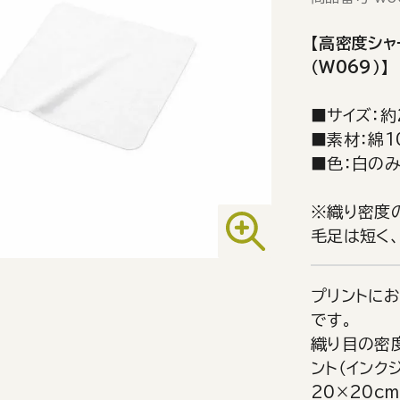
【高密度シャ
（W069）】
■サイズ：約
■素材：綿1
■色：白の
※織り密度
毛足は短く
プリントに
です。
織り目の密
ント（インク
20×20c