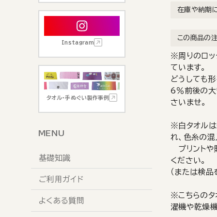
在庫や納期
この商品の
Instagram
※周りのロッ
ています。
どうしても形
6％前後の大
タオル・手ぬぐい製作事例
さいませ。
※白タオルは
MENU
れ、色糸の混
プリントや
基礎知識
ください。
（または検品
ご利用ガイド
※こちらのタ
よくある質問
濯機や乾燥機