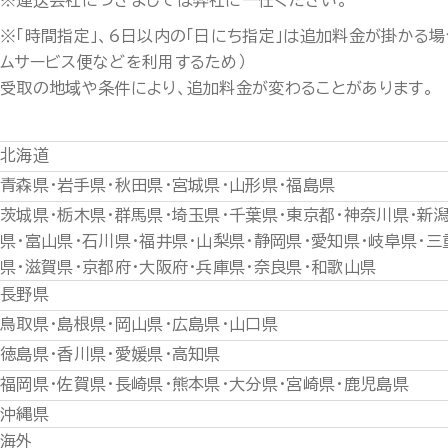
※運送会社につきましては弊社に一任ください。
※「時間指定」、6日以内の「日にち指定」は追加料金が掛かる場
ムサービス便などを利用するため）
受取の地域や条件により、追加料金が変わることがあります。
北海道
青森県・岩手県・秋田県・宮城県・山形県・福島県
茨城県・栃木県・群馬県・埼玉県・千葉県・東京都・神奈川県・新
県・富山県・石川県・福井県・山梨県・静岡県・愛知県・岐阜県・三
県・滋賀県・京都府・大阪府・兵庫県・奈良県・和歌山県
長野県
鳥取県・島根県・岡山県・広島県・山口県
徳島県・香川県・愛媛県・高知県
福岡県・佐賀県・長崎県・熊本県・大分県・宮崎県・鹿児島県
沖縄県
海外