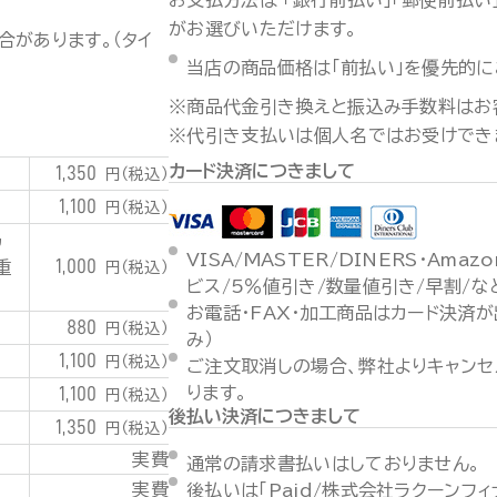
お支払方法は 「銀行前払い」「郵便前払い」
がお選びいただけます。
合があります。（タイ
当店の商品価格は「前払い」を優先的に
※商品代金引き換えと振込み手数料はお
※代引き支払いは個人名ではお受けでき
カード決済につきまして
1,350
円（税込）
1,100
円（税込）
潟
VISA/MASTER/DINERS・Ama
1,000
重
円（税込）
ビス/5％値引き/数量値引き/早割/
お電話・FAX・加工商品はカード決済
880
円（税込）
み）
1,100
円（税込）
ご注文取消しの場合、弊社よりキャンセ
1,100
ります。
円（税込）
後払い決済につきまして
1,350
円（税込）
実費
通常の請求書払いはしておりません。
実費
後払いは「Paid/株式会社ラクーンフ