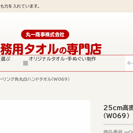
も力を入れています。
丸一商事株式会社
業務用タオル
専門店
の
ら選ぶ
オリジナルタオル・手ぬぐい制作
検索
ーリング角丸白ハンドタオル（W069）
25cm高
（W069）
商品番号
w0