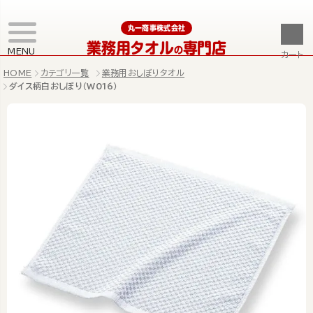
丸一商事株式会社
業務用タオル
専門店
の
MENU
カート
HOME
カテゴリ一覧
業務用おしぼりタオル
ダイス柄白おしぼり（W016）