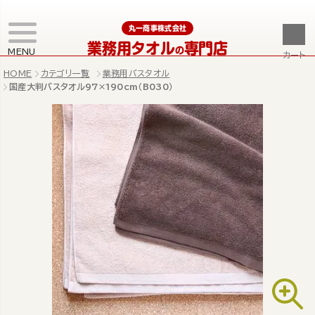
丸一商事株式会社
業務用タオル
専門店
の
MENU
カート
HOME
カテゴリ一覧
業務用バスタオル
国産大判バスタオル97×190cm（B030）