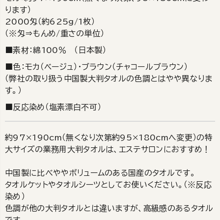
ります）
2000匁（約625g/1枚）
（※匁⇒もんめ/重さの単位）
■素材：綿100％ （日本製）
■色：モカ（ベージュ）・ブラウン（チャコールブラウン）
（弊社の取り扱う中国製大判タオルの色調とはやや異なりま
す。）
■反応染め（塩素漂白不可）
約97×190cm（無くなり次第約95×180cmへ変更）の特
大サイズの業務用大判タオルは、エステサロンにおすすめ！
中国製に比べややボリュームのある国産のタオルです。
タオルケットやタオルシーツとしてお使いください。（※反応
染め）
色調が他の大判タオルとは違いますが、高級感のあるタオル
です。