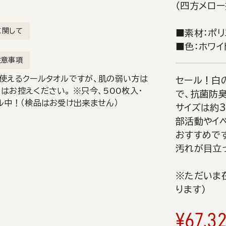
（四方メロー
に関して
■素材：ポリ
■色：ホワイ
注意事項
使えるクールタオルですが、肌の弱い方は
セール！白の
はお控えください。 ※只今、500枚入・
で、抗菌防
ル中！（検品はお受け出来ません）
サイズは約3
部活動やイ
おすすめで
汚れが目立
※ただいま
ります）
¥
67,3