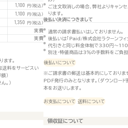
1,100
円（税込）
ご注文取消しの場合、弊社よりキャンセ
1,100
ります。
円（税込）
後払い決済につきまして
1,350
円（税込）
実費
通常の請求書払いはしておりません。
実費
後払いは「Paid/株式会社ラクーンフ
代引きと同じ料金体制で330円～11
別注・特値商品は3％の手数料をご負担
ります。
後払いについて
は送料をサービスい
※ご請求書の郵送は基本的にしておりま
半額）
PDF発行のみとなります。（ダウンロー
ん。）
本をお送りします。
お支払について
送料について
領収証について