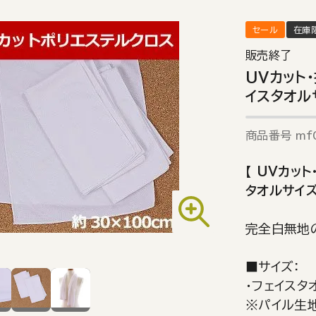
セール
在庫
販売終了
UVカット
イスタオルサ
商品番号
mf
【 UVカッ
タオルサイズ）
完全白無地の
■サイズ：
・フェイスタ
※パイル生