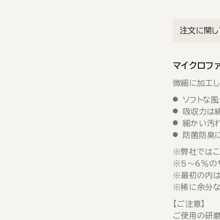
注文に関し
マイクロファ
微細に加工し
ソフトな風
吸収力は
細かい汚
防菌防臭
※弊社ではこ
※5～6％の
※最初の内は
※稀に余分な
【ご注意】
ご使用の研磨