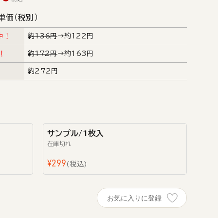
単価（税別）
中！
約136円
→約122円
！
約172円
→約163円
約272円
サンプル/1枚入
在庫切れ
¥
299
税込
お気に入りに登録