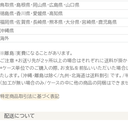
鳥取県・島根県・岡山県・広島県・山口県
徳島県・香川県・愛媛県・高知県
福岡県・佐賀県・長崎県・熊本県・大分県・宮崎県・鹿児島県
沖縄県
海外
※離島：実費になることがあります。
ご注意 *お送り先が2ヶ所以上の場合はそれぞれに送料が掛か
*ケース単位でのご購入の際、お支払を前払いいただいた場合
たします。（沖縄・離島は除く/九州・北海道は送料割引 です。/
（加工が無い場合のみ/ケースの中に他の商品の同梱はできませ
特定商品取引法に基づく表記
配送について