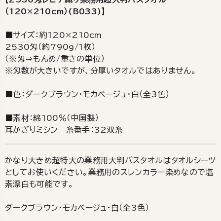
（120×210cm）(B033)】
■サイズ：約120×210cm
2530匁（約790g/1枚）
（※匁⇒もんめ/重さの単位）
※匁数が大きいですが、分厚いタオルではありません。
■色：ダークブラウン・モカベージュ・白（全3色）
■素材：綿100％（中国製）
耳かざりミシン 糸番手：32双糸
かなり大きめ超特大の業務用大判バスタオルはタオルシーツ
としてお使いください。業務用のスレンカラー染めなので塩
素漂白も可能です。
ダークブラウン・モカベージュ・白（全3色）