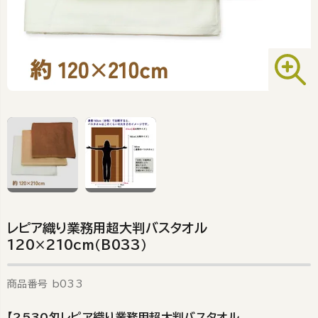
レピア織り業務用超大判バスタオル
120×210cm（B033）
商品番号
b033
【2530匁レピア織り業務用超大判バスタオル