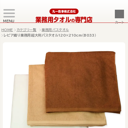
丸一商事株式会社
業務用タオル
専門店
の
MENU
カート
HOME
カテゴリ一覧
業務用バスタオル
レピア織り業務用超大判バスタオル120×210cm（B033）