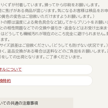
切りくずが付着しています。掃ってから印刷をお願いします。
理に焦げがある商品が混じります。気になるお客様は検品をお申
の黄色の変色はご容赦いただけますようお願いします。）
ントの際は温度による発色具合など試してからプリントをお願いし
トとの相性問題などでの交換や値引き・返金などはお受け出来ま
ルはどうしても機械汚れが現在のところ完全に避けられません
ます。
サイズ誤差はご容赦ください。（どうしても防げない状況です。
無く、返品交換がある場合は送料などのご負担をお願いします。
）をしての出荷となります。ご了承くださいませ。
オルについて
換特約
いての共通の注意事項