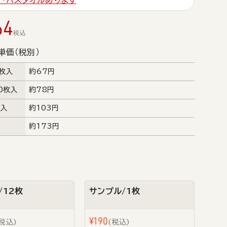
プ・バスタオルあります
64
税込
単価（税別）
0枚入
約67円
0枚入
約78円
枚入
約103円
約173円
/12枚
サンプル/1枚
¥
190
税込
税込