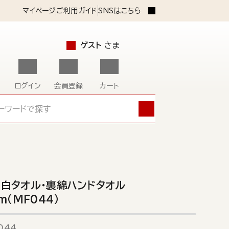
マイページ
ご利用ガイド
SNSはこちら
ゲスト
さま
ログイン
会員登録
カート
白タオル・裏綿ハンドタオル
m（MF044）
044