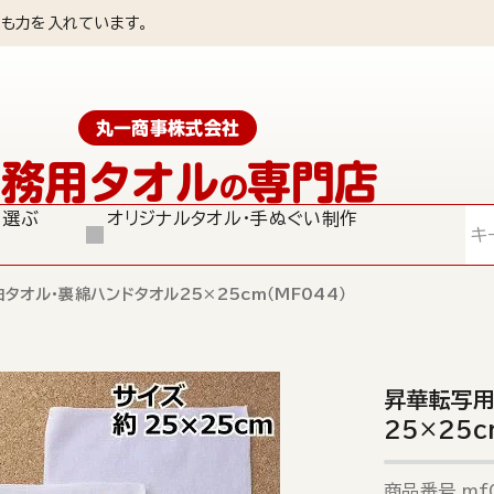
も力を入れています。
丸一商事株式会社
業務用タオル
専門店
の
ら選ぶ
オリジナルタオル・手ぬぐい制作
検索
タオル・裏綿ハンドタオル25×25cm（MF044）
昇華転写用
25×25c
商品番号
mf