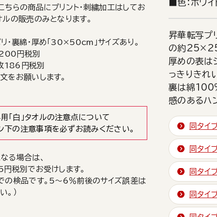
■色：ホワイ
こちらの商品にプリント・刺繍加工はしてお
オルの販売のみとなります。
昇華転写プ
・裏綿・厚め「30×50cm」サイズあり。
の約25×2
枚200円税別
厚めの表は
枚186円税別
っきりきれ
文をお願いします。
裏は綿10
感のあるハ
用「白」タオルの注意点について
同タイ
ン下の注意事項を必ずお読みください。
同タイ
なる場合は、
5円税別でお受けします。
同タイ
での検品です。5～6％前後のサイズ誤差は
い。）
同タイ