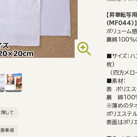
【昇華転写用
(MF044)
ボリューム
裏綿100％
■サイズ：ハ
枚)
（四方メロ
■素材：
表 ポリエ
裏 綿10
※薄めのタ
に関して
ポリエステル
表面はポリエ
注意事項