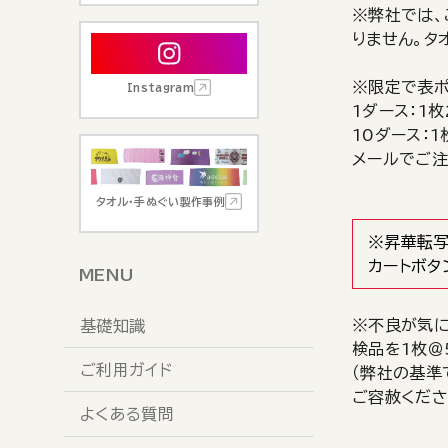
※弊社では、
りません。タ
※限定で表ポリ
Instagram
1ダース：1
10ダース：1
メールでご注
タオル・手ぬぐい製作事例
※昇華転写
カートボタ
MENU
※不良が気に
基礎知識
検品を1枚＠
ご利用ガイド
（弊社の基準
ご容赦くださ
よくある質問