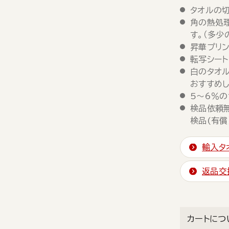
タオルの
角の熱処
す。（多少
昇華プリ
転写シー
白のタオ
おすすめし
5～6％の
検品依頼
検品(有償
輸入タ
返品交
カートにつ