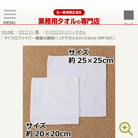
丸一商事株式会社
業務用タオル
専門店
の
MENU
カート
HOME
カテゴリ一覧
マイクロファイバータオル
マイクロファイバー横編み裏綿ハンドタオル20×20cm（MF081）