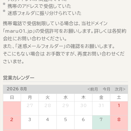
携帯のアドレスで受信していた
迷惑フォルダに振り分けられていた
携帯電話で受信制限している場合は、当社ドメイン
「maru01.jp」の受信許可をお願いします。詳しくは各契約
会社にお問い合わせください。
また、「迷惑メールフォルダー」の確認をお願いします。
そこにもない場合は お手数ですが、再度お問い合わせくだ
さいませ。
営業カレンダー
2026 8月
<前月
今月
次月>
日
月
火
水
木
金
土
26
27
28
29
30
31
1
2
3
4
5
6
7
8