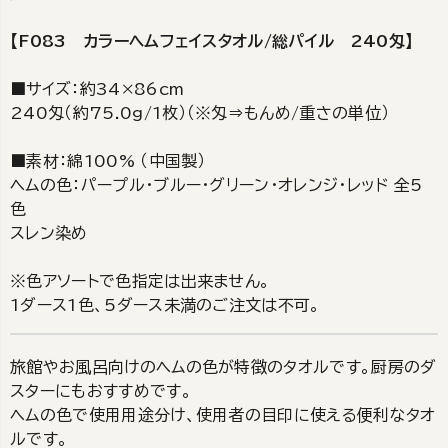
【F083 カラーヘムフェイスタオル/総パイル 240匁】
■サイズ：約34×86cm
240匁（約75.0g/1枚）（※匁⇒もんめ/重さの単位）
■素材：綿100% （中国製）
ヘムの色：パープル・ブルー・グリーン・オレンジ・レッド 全5
色
スレン染め
※色アソートで色指定は出来ません。
1ダース1色、5ダース未満のご注文は不可。
旅館やお風呂向けのヘムの色が特徴のタオルです。厨房のダ
スターにもおすすめです。
ヘムの色で使用用途分け、使用者の目印に使える便利なタオ
ルです。