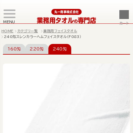
丸一商事株式会社
業務用タオル
専門店
の
MENU
カート
HOME
カテゴリ一覧
業務用フェイスタオル
240匁スレンカラーヘムフェイスタオル（F083）
160匁
220匁
240匁