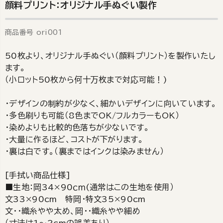
顔料プリント：オリジナル手ぬぐい製作
商品番号
ori001
50枚より、オリジナル手ぬぐい（顔料プリント）を製作いたし
ます。
（小ロット50枚から何十万枚まで対応可能！)
・デザインの制約が少なく、細かいデザインに向いています。
・多色刷りも可能（8色までOK/フルカラーもOK）
・染めよりも比較的色落ちが少ないです。
・大量に作るほど、コストが下がります。
・裏は白です。（裏まではインクは染みません）
[手拭い商品仕様]
■生地：岡34×90ｃｍ(通常はこの生地を使用）
文33×90cm 特岡・特文35×90cm
文・・織糸やや太め、岡・・織糸やや細め