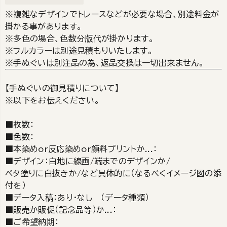
※複雑なデザインでトレースなどが必要な場合、別途料金が
掛かる事があります。
※多色の場合、色数分版代が掛かります。
※フルカラーは別途見積もりいたします。
※手ぬぐいは別注品の為、返品交換は一切出来ません。
【手ぬぐいの御見積りについて】
※以下をお伝えください。
■枚数：
■色数：
■本染めor反応染めor顔料プリントか...：
■デザイン：白地に線画/端までのデザインか/
ベタ塗りに白抜きか/など具体的に（なるべくイメージ図の添
付を）
■データ入稿：あり・なし （データ種類）
■販売か販促（記念品等）か...：
■ご希望納期：