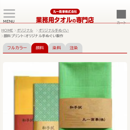
丸一商事株式会社
業務用タオル
専門店
の
MENU
カート
HOME
オリジナル
オリジナル手ぬぐい
顔料プリント：オリジナル手ぬぐい製作
フルカラー
顔料
染料
注染