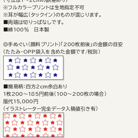
（寸法は1～2cmの誤差あり）
※フルカラープリントは生地指定不可
※耳が幅広（タックイン）のものが混じります。
■両端は切りっぱなしです。
■綿100％ 日本製
◎手ぬぐい（顔料プリント）「200枚前後」の金額の目安
（たたみ・OPP袋入を含めた金額です/税別）
■簡易柄：四方2cm余白あり
1枚200～185円前後（100～200枚の場合）
版代15,000円
（イラストレーター完全データ入稿値引き有）