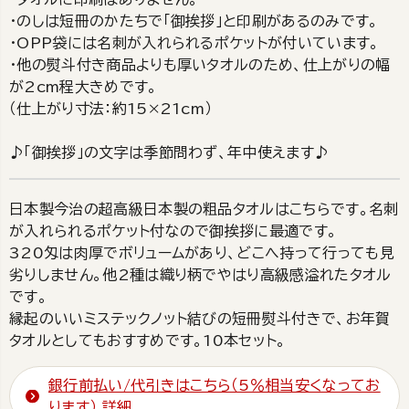
・のしは短冊のかたちで「御挨拶」と印刷があるのみです。
・OPP袋には名刺が入れられるポケットが付いています。
・他の熨斗付き商品よりも厚いタオルのため、仕上がりの幅
が2cm程大きめです。
（仕上がり寸法：約15×21cm）
♪「御挨拶」の文字は季節問わず、年中使えます♪
日本製今治の超高級日本製の粗品タオルはこちらです。名刺
が入れられるポケット付なので御挨拶に最適です。
320匁は肉厚でボリュームがあり、どこへ持って行っても見
劣りしません。他2種は織り柄でやはり高級感溢れたタオル
です。
縁起のいいミステックノット結びの短冊熨斗付きで、お年賀
タオルとしてもおすすめです。10本セット。
銀行前払い/代引きはこちら（5％相当安くなってお
ります）
詳細