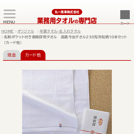
丸一商事株式会社
業務用タオル
専門店
の
MENU
カート
HOME
オリジナル
年賀タオル・名入れタオル
名刺ポケット付き御挨拶用タオル 高級今治タオル230匁市松柄10本セット
（カード他）
現金
カード他