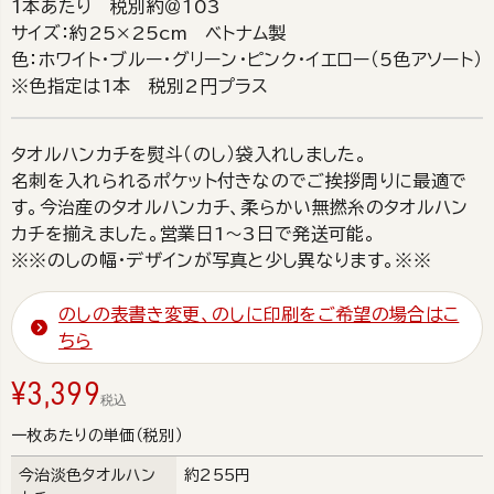
1本あたり 税別約＠103
サイズ：約25×25cm ベトナム製
色：ホワイト・ブルー・グリーン・ピンク・イエロー（5色アソート）
※色指定は1本 税別2円プラス
タオルハンカチを熨斗（のし）袋入れしました。
名刺を入れられるポケット付きなのでご挨拶周りに最適で
す。今治産のタオルハンカチ、柔らかい無撚糸のタオルハン
カチを揃えました。営業日1～3日で発送可能。
※※のしの幅・デザインが写真と少し異なります。※※
のしの表書き変更、のしに印刷をご希望の場合はこ
ちら
¥
3,399
税込
一枚あたりの単価（税別）
今治淡色タオルハン
約255円