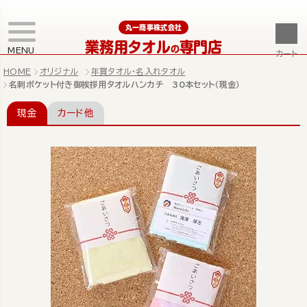
丸一商事株式会社
業務用タオル
専門店
の
MENU
カート
HOME
オリジナル
年賀タオル・名入れタオル
名刺ポケット付き御挨拶用タオルハンカチ 30本セット（現金）
現金
カード他