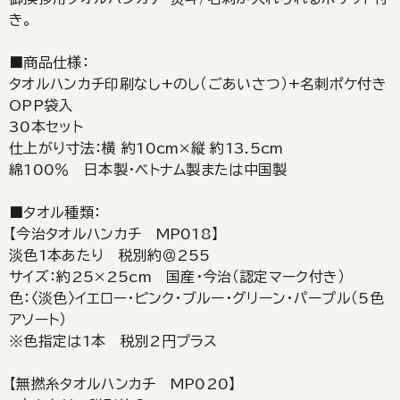
き。
■商品仕様：
タオルハンカチ印刷なし+のし（ごあいさつ）+名刺ポケ付き
OPP袋入
30本セット
仕上がり寸法：横 約10cm×縦 約13.5cm
綿100％ 日本製・ベトナム製または中国製
■タオル種類：
【今治タオルハンカチ MP018】
淡色1本あたり 税別約＠255
サイズ：約25×25cm 国産・今治（認定マーク付き）
色：〈淡色〉イエロー・ピンク・ブルー・グリーン・パープル（5色
アソート）
※色指定は1本 税別2円プラス
【無撚糸タオルハンカチ MP020】