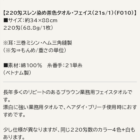
【220匁スレン染め茶色タオル・フェイス（21s/1）（F010）】
■サイズ：約34×88cm
220匁（68.8g/1枚）
※耳：三巻ミシン・ヘム三角縫製
（※匁⇒もんめ/重さの単位）
■素材：綿100％ 糸番手：21単糸
（ベトナム製）
長年多くのリピートのあるブラウン業務用フェイスタオルで
す。
漂白に強い業務用タオルで、ヘアダイ・ブリーチ使用時におす
すめです。
少し仕様が異なりますが、同じ220匁数のカラー4色+白も
あります。