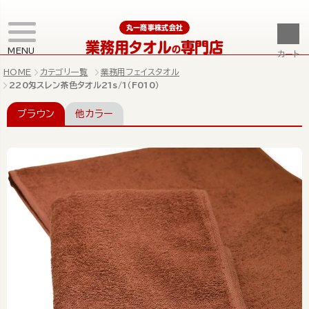
丸一商事株式会社
業務用タオル
専門店
の
MENU
カート
HOME
カテゴリ一覧
業務用フェイスタオル
220匁スレン茶色タオル21s/1（F010）
ブラウン
他カラー