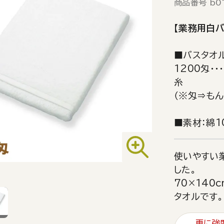
商品番号
b0
【業務用白バ
■バスタオ
1200匁・・
糸
（※匁⇒もん
■素材：綿1
使いやすい
した。
70×140
タオルです。
更に強