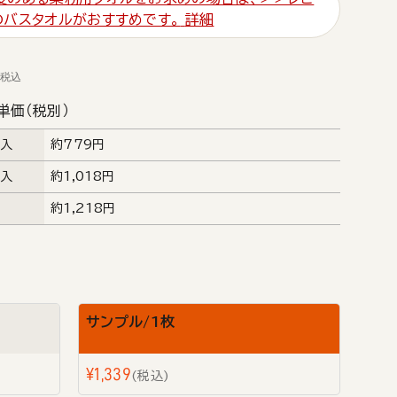
のバスタオルがおすすめです。
詳細
税込
単価（税別）
枚入
約779円
枚入
約1,018円
約1,218円
サンプル/1枚
¥
1,339
税込