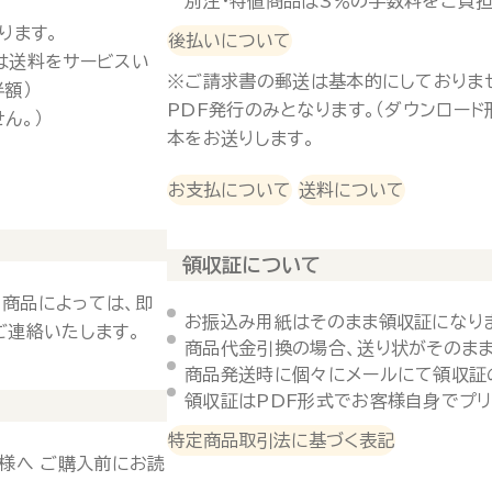
別注・特値商品は3％の手数料をご負担
ります。
後払いについて
は送料をサービスい
※ご請求書の郵送は基本的にしておりま
半額）
PDF発行のみとなります。（ダウンロー
ん。）
本をお送りします。
お支払について
送料について
領収証について
 商品によっては、即
お振込み用紙はそのまま領収証になり
ご連絡いたします。
商品代金引換の場合、送り状がそのまま
商品発送時に個々にメールにて領収証
領収証はPDF形式でお客様自身でプリ
特定商品取引法に基づく表記
様へ ご購入前にお読