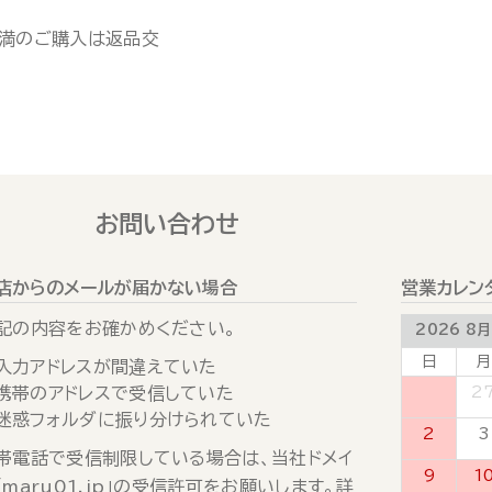
未満のご購入は返品交
お問い合わせ
店からのメールが届かない場合
営業カレン
記の内容をお確かめください。
2026 8月
日
月
入力アドレスが間違えていた
携帯のアドレスで受信していた
26
2
迷惑フォルダに振り分けられていた
2
3
帯電話で受信制限している場合は、当社ドメイ
9
1
「maru01.jp」の受信許可をお願いします。詳