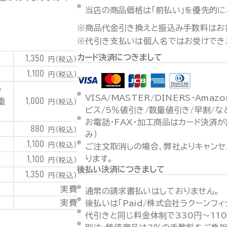
当店の商品価格は「前払い」を優先的に
※商品代金引き換えと振込み手数料はお
※代引き支払いは個人名ではお受けでき
カード決済につきまして
1,350
円（税込）
1,100
円（税込）
潟
VISA/MASTER/DINERS・Ama
1,000
重
円（税込）
ビス/5％値引き/数量値引き/早割/
お電話・FAX・加工商品はカード決済
880
円（税込）
み）
1,100
円（税込）
ご注文取消しの場合、弊社よりキャンセ
1,100
ります。
円（税込）
後払い決済につきまして
1,350
円（税込）
実費
通常の請求書払いはしておりません。
実費
後払いは「Paid/株式会社ラクーンフ
代引きと同じ料金体制で330円～11