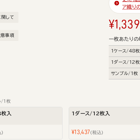
ア織り
に関して
¥
1,339
注意事項
一枚あたりの
1ケース/48
1ダース/12
サンプル/1枚
/1枚
8枚入
1ダース/12枚入
¥
13,437
込
税込