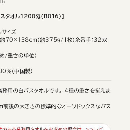
16
スタオル1200匁（B016）】
ルサイズ
・約70×138cm（約375g/1枚）糸番手：32双
め/重さの単位）
00％（中国製）
業務用の白バスタオルです。 4種の重さを揃えま
cm前後の大きさの標準的なオーソドックスなバス
度のある業務用タオルをお求めの場合は、＞＞レピ