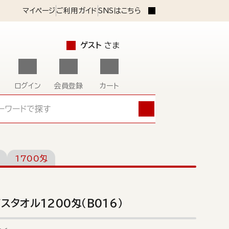
マイページ
ご利用ガイド
SNSはこちら
ゲスト
さま
ログイン
会員登録
カート
1700匁
スタオル1200匁（B016）