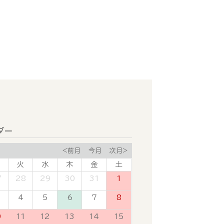
ダー
<前月
今月
次月>
火
水
木
金
土
7
28
29
30
31
1
4
5
6
7
8
0
11
12
13
14
15