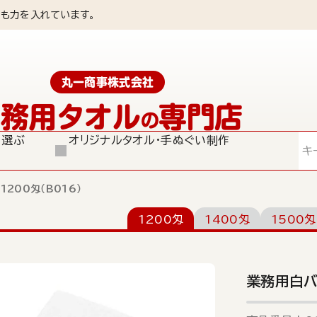
も力を入れています。
丸一商事株式会社
業務用タオル
専門店
の
ら選ぶ
オリジナルタオル・手ぬぐい制作
検索
200匁（B016）
1200匁
1400匁
1500匁
業務用白バ