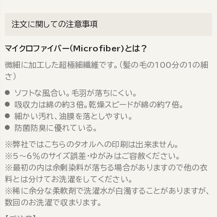
注文に関しての注意事項
マイクロファイバー（Microfiber)とは？
微細に加工した超極細繊維です。（髪の毛の100分の1の細
さ）
ソフトな風合い。毛羽が落ちにくい。
吸収力は綿の約3倍。乾燥スピードが綿の約7倍。
細かい汚れ、油膜を落としやすい。
防菌防臭に優れている。
※弊社ではこちらのタオルへの印刷は出来ません。
※5～6％のサイズ誤差・ゆがみはご容赦ください。
※最初の内は余剰染料が落ちる場合がありますので他の衣
料とは分けてお洗濯をしてください。
※稀に余分な柔軟剤で洗濯水が白濁することがありますが、
数回のお洗濯で収まります。