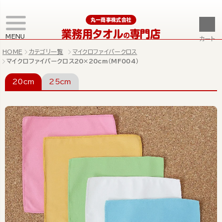
丸一商事株式会社
業務用タオル
専門店
の
MENU
カート
HOME
カテゴリ一覧
マイクロファイバークロス
マイクロファイバークロス20×20cm（MF004）
20cm
25cm